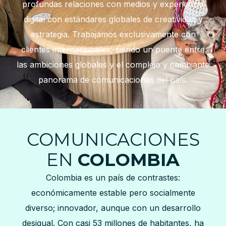
profundas relaciones con medios y experiencia
digital con estándares globales de creatividad y
estrategia. Trabajamos exclusivamente con
clientes internacionales, siendo un puente entre
las ambiciones globales y el complejo y cambiante
panorama de comunicaciones del país.
COMUNICACIONES
EN
COLOMBIA
Colombia es un país de contrastes:
económicamente estable pero socialmente
diverso; innovador, aunque con un desarrollo
desigual. Con casi 53 millones de habitantes, ha