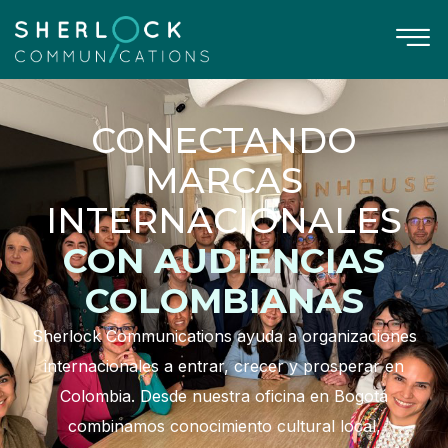
CONECTANDO
MARCAS
INTERNACIONALES
CON AUDIENCIAS
COLOMBIANAS
Sherlock Communications ayuda a organizaciones
internacionales a entrar, crecer y prosperar en
Colombia. Desde nuestra oficina en Bogotá
combinamos conocimiento cultural local,