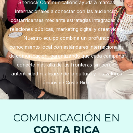
Sherlock Communications ayuda a marcas
internacionales a conectar con las audiencias
costarricenses mediante estrategias integradas de
relaciones públicas, marketing digital y creatividad.
Nuestro equipo combina un profundo
conocimiento local con estándares internacionales
de comunicación, garantizando que cada campaña
conecte más allá de las fronteras sin perder
autenticidad ni alejarse de la cultura y los valores
únicos de Costa Rica.
COMUNICACIÓN EN
COSTA RICA