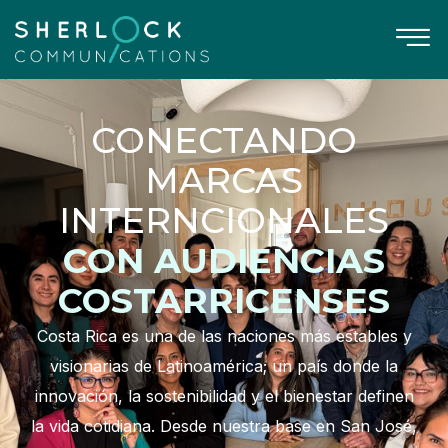
CONECTANDO
MARCAS
INTERNCIONALES
CON AUDIENCIAS
COSTARRICENSES
Costa Rica es una de las naciones más estables y
visionarias de Latinoamérica; un país donde la
innovación, la sostenibilidad y el bienestar definen
la vida cotidiana. Desde nuestra base en San José,