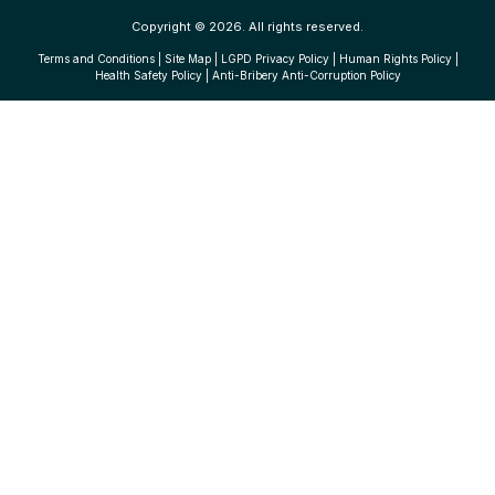
Copyright © 2026. All rights reserved.
Terms and Conditions
|
Site Map
|
LGPD Privacy Policy
|
Human Rights Policy
|
Health Safety Policy
|
Anti-Bribery Anti-Corruption Policy