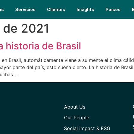
os
Servicios
Clientes
Insights
Países
o de 2021
 historia de Brasil
en Brasil, automáticamente viene a su mente el clima cálid
ayor parte del país, esto suena cierto. La historia de Bras
muchas …
About Us
Our People
Social impact & ESG