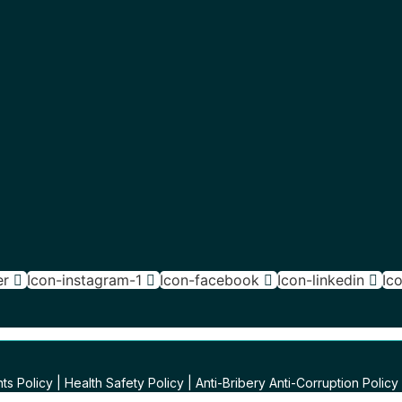
er
Icon-instagram-1
Icon-facebook
Icon-linkedin
Ic
ts Policy
|
Health Safety Policy
|
Anti-Bribery Anti-Corruption Policy