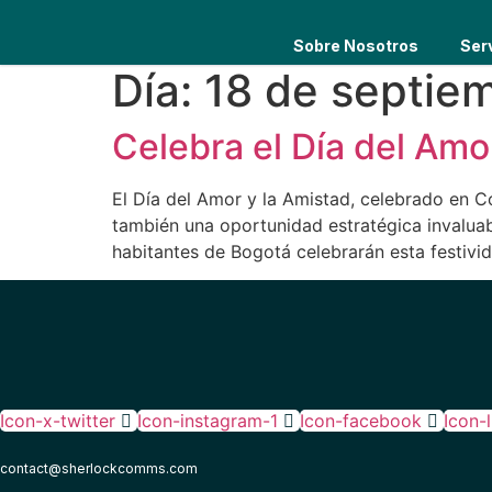
Sobre Nosotros
Ser
Día:
18 de septie
Celebra el Día del Amor
El Día del Amor y la Amistad, celebrado en C
también una oportunidad estratégica invalua
habitantes de Bogotá celebrarán esta festiv
Icon-x-twitter
Icon-instagram-1
Icon-facebook
Icon-
contact@sherlockcomms.com