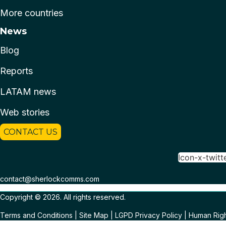
More countries
News
Blog
Reports
LATAM news
Web stories
CONTACT US
Icon-x-twitt
contact@sherlockcomms.com
Copyright © 2026. All rights reserved.
Terms and Conditions
|
Site Map
|
LGPD Privacy Policy
|
Human Righ