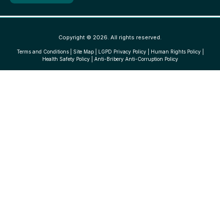
Copyright © 2026. All rights reserved.
Terms and Conditions
|
Site Map
|
LGPD Privacy Policy
|
Human Rights Policy
|
Health Safety Policy
|
Anti-Bribery Anti-Corruption Policy