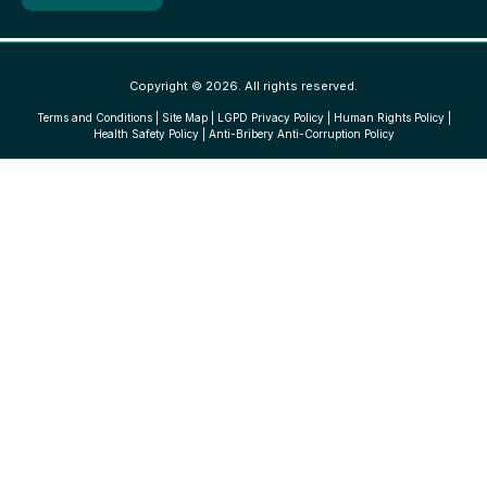
Copyright © 2026. All rights reserved.
Terms and Conditions
|
Site Map
|
LGPD Privacy Policy
|
Human Rights Policy
|
Health Safety Policy
|
Anti-Bribery Anti-Corruption Policy