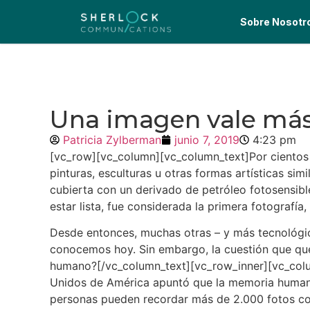
Sobre Nosotr
Una imagen vale más
Patricia Zylberman
junio 7, 2019
4:23 pm
[vc_row][vc_column][vc_column_text]Por cientos d
pinturas, esculturas u otras formas artísticas s
cubierta con un derivado de petróleo fotosensible
estar lista, fue considerada la primera
fotografía
,
Desde entonces, muchas otras – y más tecnológic
conocemos hoy. Sin embargo, la cuestión que qued
humano?[/vc_column_text][vc_row_inner][vc_colu
Unidos de América apuntó que la memoria humana 
personas pueden recordar más de 2.000
fotos
co