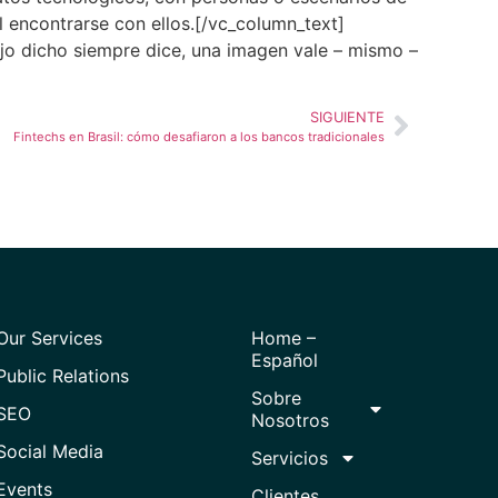
al encontrarse con ellos.[/vc_column_text]
iejo dicho siempre dice, una imagen vale – mismo –
SIGUIENTE
Fintechs en Brasil: cómo desafiaron a los bancos tradicionales
Our Services
Home –
Español
Public Relations
Sobre
SEO
Nosotros
Social Media
Servicios
Events
Clientes