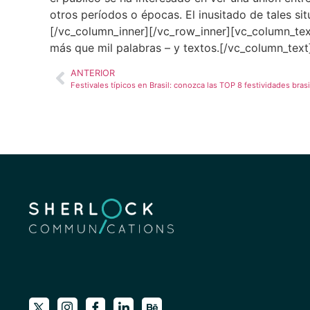
otros períodos o épocas. El inusitado de tales sit
[/vc_column_inner][/vc_row_inner][vc_column_text]
más que mil palabras – y textos.[/vc_column_tex
ANTERIOR
Festivales típicos en Brasil: conozca las TOP 8 festividades bras