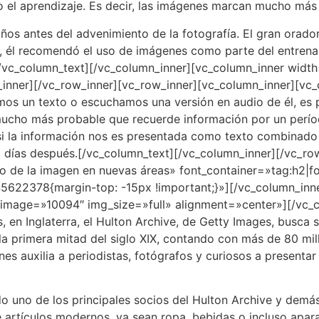
 el aprendizaje. Es decir, las imágenes marcan mucho más 
ños antes del advenimiento de la fotografía. El gran orador
, él recomendó el uso de imágenes como parte del entrena
.[/vc_column_text][/vc_column_inner][vc_column_inner wid
_inner][/vc_row_inner][vc_row_inner][vc_column_inner][vc
mos un texto o escuchamos una versión en audio de él, es 
ucho más probable que recuerde información por un período 
i la información nos es presentada como texto combinado 
3 días después.[/vc_column_text][/vc_column_inner][/vc_ro
o de la imagen en nuevas áreas» font_container=»tag:h2|fo
622378{margin-top: -15px !important;}»][/vc_column_inne
 image=»10094″ img_size=»full» alignment=»center»][/vc_
 en Inglaterra, el Hulton Archive, de Getty Images, busca 
 la primera mitad del siglo XIX, contando con más de 80 mil
nes auxilia a periodistas,
fotógrafos
y curiosos a presentar
 sido uno de los principales socios del Hulton Archive y de
re artículos modernos, ya sean ropa, bebidas o incluso apa