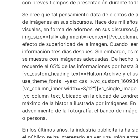
con breves tiempos de presentación durante todo
Se cree que tal pensamiento data de cientos de a
de imágenes en sus discursos. Hace dos mil años
visuales, en forma de adornos, en sus discursos
img_size=»full» alignment=»center»][/vc_column
efecto de superioridad de la imagen
. Cuando lee
información tres días después. Sin embargo, es m
se muestra con imágenes adecuadas. De hecho, s
recuerde el 65% de las informaciones por hasta 
[vc_custom_heading text=»Hulton Archive y el us
use_theme_fonts=»yes» css=».vc_custom_1609345
[vc_column_inner width=»3/12″][vc_single_image
[vc_column_text]Ubicado en la ciudad de Londres,
máximo de la historia ilustrada por imágenes. En
advenimiento de la
fotografía
, el banco de imáge
o persona.
En los últimos años, la industria publicitaria ha
el público se ha interesado en ver una unión ent