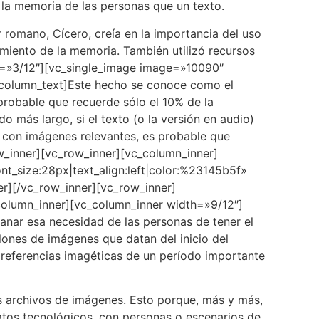
la memoria de las personas que un texto.
 romano, Cícero, creía en la importancia del uso
miento de la memoria. También utilizó recursos
th=»3/12″][vc_single_image image=»10090″
_column_text]Este hecho se conoce como el
probable que recuerde sólo el 10% de la
más largo, si el texto (o la versión en audio)
con imágenes relevantes, es probable que
w_inner][vc_row_inner][vc_column_inner]
nt_size:28px|text_align:left|color:%23145b5f»
r][/vc_row_inner][vc_row_inner]
column_inner][vc_column_inner width=»9/12″]
sanar esa necesidad de las personas de tener el
lones de imágenes que datan del inicio del
 referencias imagéticas de un período importante
más archivos de imágenes. Esto porque, más y más,
ratos tecnológicos, con personas o escenarios de