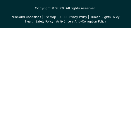
Copyright © 2026. All rights reserved.
Terms and Conditions
|
Site Map
|
LGPD Privacy Policy
|
Human Rights Policy
|
Health Safety Policy
|
Anti-Bribery Anti-Corruption Policy