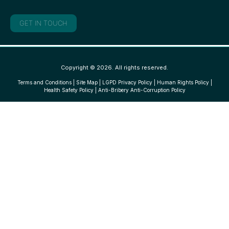
GET IN TOUCH
Copyright © 2026. All rights reserved.
Terms and Conditions
|
Site Map
|
LGPD Privacy Policy
|
Human Rights Policy
|
Health Safety Policy
|
Anti-Bribery Anti-Corruption Policy