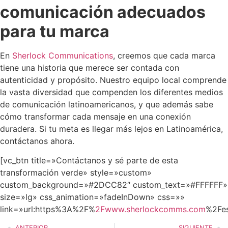
comunicación adecuados
para tu marca
En
Sherlock Communications
, creemos que cada marca
tiene una historia que merece ser contada con
autenticidad y propósito. Nuestro equipo local comprende
la vasta diversidad que compenden los diferentes medios
de comunicación latinoamericanos, y que además sabe
cómo transformar cada mensaje en una conexión
duradera. Si tu meta es llegar más lejos en Latinoamérica,
contáctanos ahora.
[vc_btn title=»Contáctanos y sé parte de esta
transformación verde» style=»custom»
custom_background=»#2DCC82″ custom_text=»#FFFFFF»
size=»lg» css_animation=»fadeInDown» css=»»
link=»url:https%3A%2F%
2Fwww.sherlockcomms.com
%2Fes
ANTERIOR
SIGUIENTE