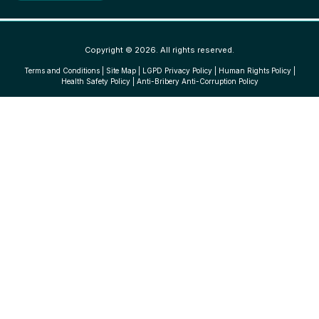
Copyright © 2026. All rights reserved.
Terms and Conditions
|
Site Map
|
LGPD Privacy Policy
|
Human Rights Policy
|
Health Safety Policy
|
Anti-Bribery Anti-Corruption Policy