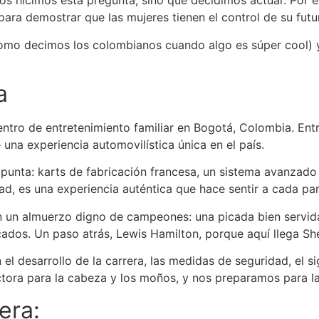
s hicimos esta pregunta, sino que decidimos actuar. Por 
para demostrar que las mujeres tienen el control de su futu
mo decimos los colombianos cuando algo es súper cool) y 
a
entro de entretenimiento familiar en Bogotá, Colombia. Ent
 una experiencia automovilística única en el país.
e punta: karts de fabricación francesa, un sistema avanzad
d, es una experiencia auténtica que hace sentir a cada par
 un almuerzo digno de campeones: una picada bien servida, 
bocados. Un paso atrás, Lewis Hamilton, porque aquí llega S
on el desarrollo de la carrera, las medidas de seguridad, el 
ctora para la cabeza y los moños, y nos preparamos para la
era: