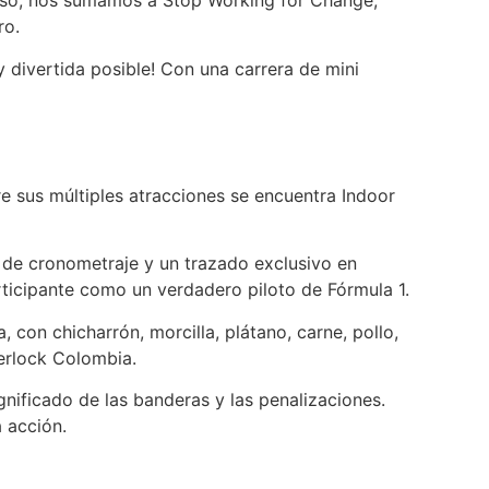
eso, nos sumamos a Stop Working for Change,
ro.
divertida posible! Con una carrera de mini
re sus múltiples atracciones se encuentra Indoor
o de cronometraje y un trazado exclusivo en
ticipante como un verdadero piloto de Fórmula 1.
con chicharrón, morcilla, plátano, carne, pollo,
herlock Colombia.
significado de las banderas y las penalizaciones.
 acción.