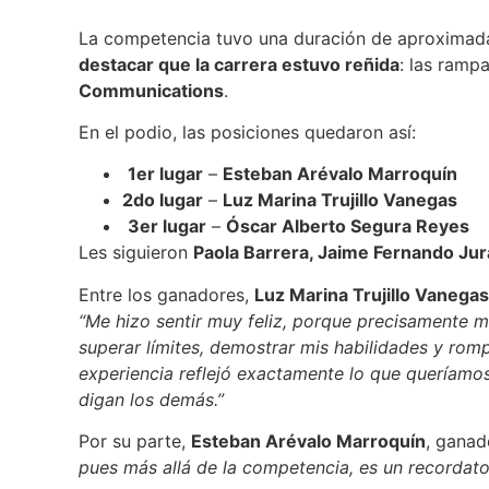
La competencia tuvo una duración de aproxima
destacar que la carrera estuvo reñida
: las ramp
Communications
.
En el podio, las posiciones quedaron así:
1er lugar
–
Esteban Arévalo Marroquín
2do lugar
–
Luz Marina Trujillo Vanegas
3er lugar
–
Óscar Alberto Segura Reyes
Les siguieron
Paola Barrera, Jaime Fernando Ju
Entre los ganadores,
Luz Marina Trujillo Vanegas
“Me hizo sentir muy feliz, porque precisamente m
superar límites, demostrar mis habilidades y rom
experiencia reflejó exactamente lo que queríamo
digan los demás.”
Por su parte,
Esteban Arévalo Marroquín
, ganad
pues más allá de la competencia, es un recordator