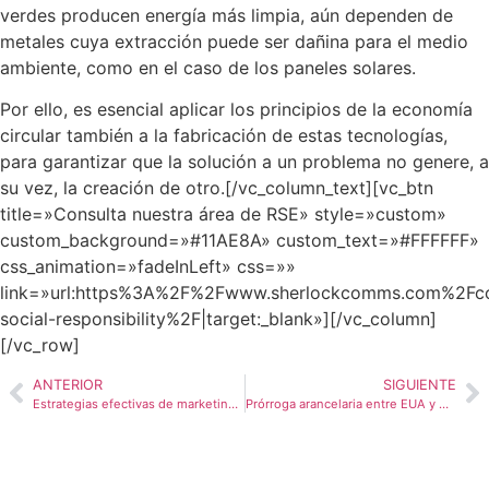
verdes producen energía más limpia, aún dependen de
metales cuya extracción puede ser dañina para el medio
ambiente, como en el caso de los paneles solares.
Por ello, es esencial aplicar los principios de la economía
circular también a la fabricación de estas tecnologías,
para garantizar que la solución a un problema no genere, a
su vez, la creación de otro.
[/vc_column_text][vc_btn
title=»Consulta nuestra área de RSE» style=»custom»
custom_background=»#11AE8A» custom_text=»#FFFFFF»
css_animation=»fadeInLeft» css=»»
link=»url:https%3A%2F%2Fwww.sherlockcomms.com%2Fco
social-responsibility%2F|target:_blank»][/vc_column]
[/vc_row]
ANTERIOR
SIGUIENTE
Estrategias efectivas de marketing y RP para fintechs que quieren hacer negocios en Colombia
Prórroga arancelaria entre EUA y México sin avances: ¿Qué hacer?