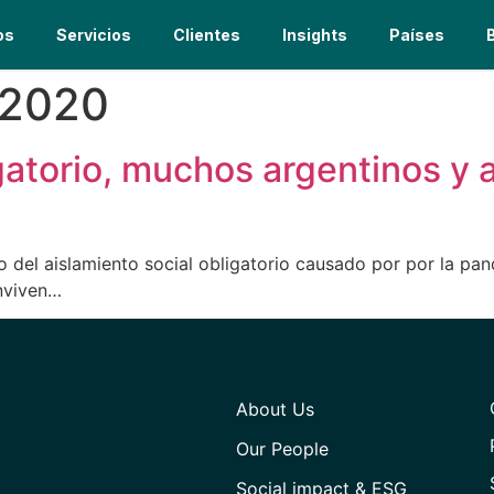
os
Servicios
Clientes
Insights
Países
 2020
gatorio, muchos argentinos y 
co del aislamiento social obligatorio causado por por la p
onviven…
About Us
Our People
Social impact & ESG