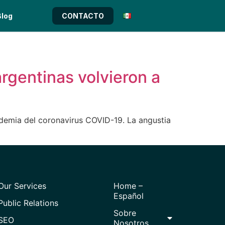
Blog
CONTACTO
argentinas volvieron a
andemia del coronavirus COVID-19. La angustia
Our Services
Home –
Español
Public Relations
Sobre
SEO
Nosotros