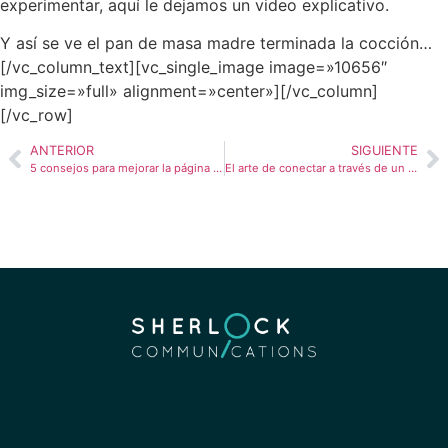
experimentar, aquí le dejamos un video explicativo.
Y así se ve el pan de masa madre terminada la cocción…
[/vc_column_text][vc_single_image image=»10656″
img_size=»full» alignment=»center»][/vc_column]
[/vc_row]
ANTERIOR
SIGUIENTE
5 consejos para mejorar la página de su negocio en redes sociales
El arte de conectar a través de un sitio web bueno