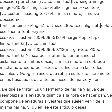
obsesión por el pan.[/vc_column_text][vc_single_image
image=»10655″ img_size=»full» alignment=»center»]
[vc_custom_heading text=»La masa madre, la nueva
obsesión»
font_container=»tag:h2|font_size:28px|text_align:left|colo
use_theme_fonts=»yes»
css=».vc_custom_1609669551219{margin-top: -15px
!important;}»][vc_column_text
css=».vc_custom_1609669560713{margin-top: -10px
!important;}»]Ya sea por el afán de comer sano, el
aislamiento, o ambas cosas, la masa madre ha cobrado
mucha notoriedad por estos días. Incluso en las redes
sociales y Google Trends, que refleja su fuerte incremento
en las búsquedas durante los meses de marzo y abril.
¿De qué se trata? Es un fermento de harina y agua que
reemplaza a la levadura química a la hora de hacer pan. Se
compone de levaduras silvestres que suelen venir de la
misma harina. Si quien lee este artículo desea