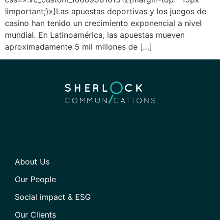
!important;}»]Las apuestas deportivas y los juegos de
casino han tenido un crecimiento exponencial a nivel
mundial. En Latinoamérica, las apuestas mueven
aproximadamente 5 mil millones de […]
About Us
Our People
Social impact & ESG
Our Clients