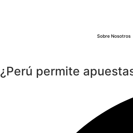
Sobre Nosotros
¿Perú permite apuestas