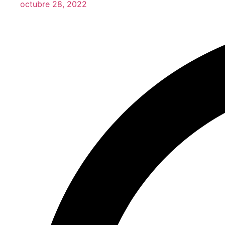
octubre 28, 2022