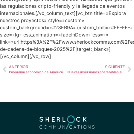
las regulaciones cripto-friendly y la llegada de eventos
internacionales.
[/vc_column_text][vc_btn title=»Explora
nuestros proyectos» style=»custom»
custom_background=»#23EB9A» custom_text=»#FFFFFF»
size=»lg» css_animation=»fadeInDown» css=»»
link=»url:https%3A%2F%2Fwww.sherlockcomms.com%2Fe
de-cadena-de-bloques-2025%2F|target:_blank»]
[/vc_column][/vc_row]
ANTERIOR
SIGUIENTE
Panorama económico de América Latina en 2025: crecimiento desigual, inversiones y desafíos políticos
Nuevas inversiones sostenibles alimentan la revolución verde en Chile