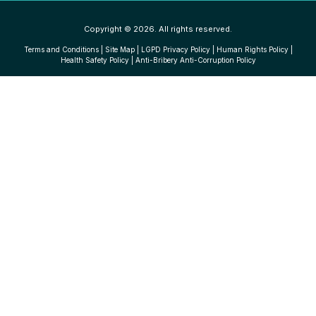
Copyright © 2026. All rights reserved.
Terms and Conditions
|
Site Map
|
LGPD Privacy Policy
|
Human Rights Policy
|
Health Safety Policy
|
Anti-Bribery Anti-Corruption Policy