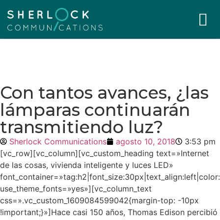
Con tantos avances, ¿las
lámparas continuarán
transmitiendo luz?
Sherlock Communications
agosto 10, 2018
3:53 pm
[vc_row][vc_column][vc_custom_heading text=»Internet
de las cosas, vivienda inteligente y luces LED»
font_container=»tag:h2|font_size:30px|text_align:left|col
use_theme_fonts=»yes»][vc_column_text
css=».vc_custom_1609084599042{margin-top: -10px
!important;}»]Hace casi 150 años, Thomas Edison percibió