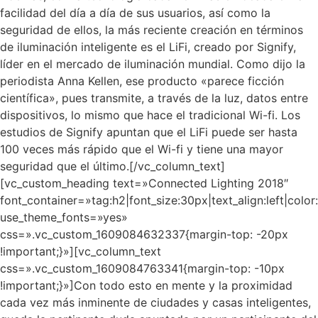
facilidad del día a día de sus usuarios, así como la
seguridad de ellos, la más reciente creación en términos
de iluminación inteligente es el LiFi, creado por Signify,
líder en el mercado de iluminación mundial. Como dijo la
periodista Anna Kellen, ese producto «parece ficción
científica», pues transmite, a través de la luz, datos entre
dispositivos, lo mismo que hace el tradicional Wi-fi. Los
estudios de Signify apuntan que el LiFi puede ser hasta
100 veces más rápido que el Wi-fi y tiene una mayor
seguridad que el último.[/vc_column_text]
[vc_custom_heading text=»Connected Lighting 2018″
font_container=»tag:h2|font_size:30px|text_align:left|col
use_theme_fonts=»yes»
css=».vc_custom_1609084632337{margin-top: -20px
!important;}»][vc_column_text
css=».vc_custom_1609084763341{margin-top: -10px
!important;}»]Con todo esto en mente y la proximidad
cada vez más inminente de ciudades y casas inteligentes,