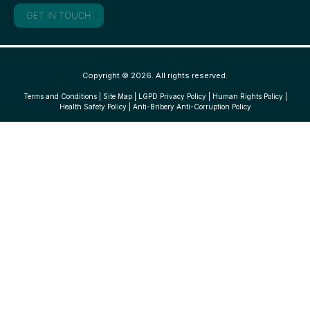
GET IN TOUCH
Copyright © 2026. All rights reserved.
Terms and Conditions
|
Site Map
|
LGPD Privacy Policy
|
Human Rights Policy
|
Health Safety Policy
|
Anti-Bribery Anti-Corruption Policy