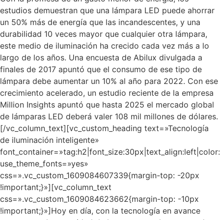
estudios demuestran que una lámpara LED puede ahorrar
un 50% más de energía que las incandescentes, y una
durabilidad 10 veces mayor que cualquier otra lámpara,
este medio de iluminación ha crecido cada vez más a lo
largo de los años. Una encuesta de Abilux divulgada a
finales de 2017 apuntó que el consumo de ese tipo de
lámpara debe aumentar un 10% al año para 2022. Con ese
crecimiento acelerado, un estudio reciente de la empresa
Million Insights apuntó que hasta 2025 el mercado global
de lámparas LED deberá valer 108 mil millones de dólares.
[/vc_column_text][vc_custom_heading text=»Tecnología
de iluminación inteligente»
font_container=»tag:h2|font_size:30px|text_align:left|col
use_theme_fonts=»yes»
css=».vc_custom_1609084607339{margin-top: -20px
!important;}»][vc_column_text
css=».vc_custom_1609084623662{margin-top: -10px
!important;}»]Hoy en día, con la tecnología en avance