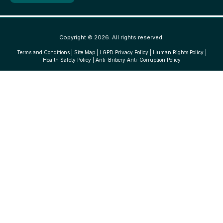
Copyright © 2026. All rights reserved.
Terms and Conditions
|
Site Map
|
LGPD Privacy Policy
|
Human Rights Policy
|
Health Safety Policy
|
Anti-Bribery Anti-Corruption Policy