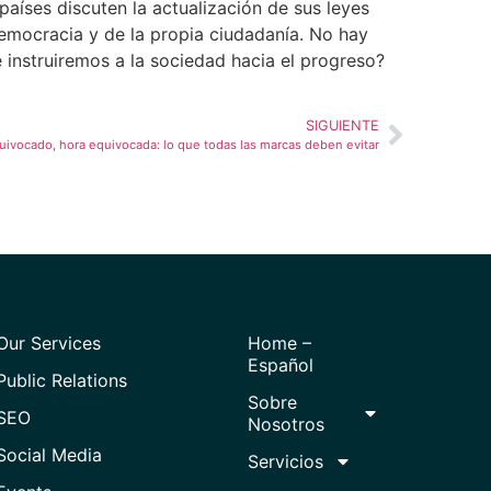
países discuten la actualización de sus leyes
 democracia y de la propia ciudadanía. No hay
instruiremos a la sociedad hacia el progreso?
SIGUIENTE
uivocado, hora equivocada: lo que todas las marcas deben evitar
Our Services
Home –
Español
Public Relations
Sobre
SEO
Nosotros
Social Media
Servicios