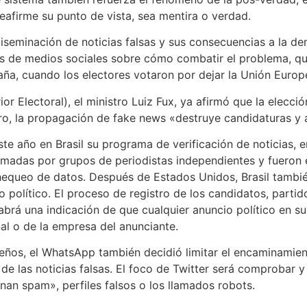
reafirme su punto de vista, sea mentira o verdad.
iseminación de noticias falsas y sus consecuencias a la de
sas de medios sociales sobre cómo combatir el problema, q
aña, cuando los electores votaron por dejar la Unión Europ
ior Electoral), el ministro Luiz Fux, ya afirmó que la elecci
stro, la propagación de
fake news
«destruye candidaturas y 
ste año en Brasil su programa de verificación de noticias,
adas por grupos de periodistas independientes y fueron el
hequeo de datos. Después de Estados Unidos, Brasil tambié
político. El proceso de registro de los candidatos, partido
 habrá una indicación de que cualquier anuncio político en 
l o de la empresa del anunciante.
leños, el WhatsApp también decidió limitar el encaminamie
 de las
noticias falsas
. El foco de Twitter será comprobar 
an spam», perfiles falsos o los llamados robots.