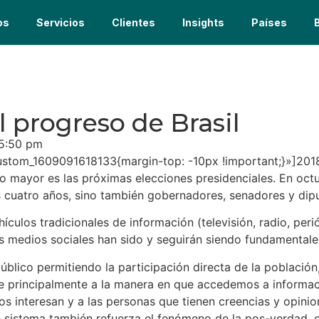
os
Servicios
Clientes
Insights
Países
l progreso de Brasil
5:50 pm
stom_1609091618133{margin-top: -10px !important;}»]2018 
o mayor es las próximas elecciones presidenciales. En oct
os cuatro años, sino también gobernadores, senadores y dipu
hículos tradicionales de información (televisión, radio, per
os medios sociales han sido y seguirán siendo fundamentale
úblico permitiendo la participación directa de la población
ebe principalmente a la manera en que accedemos a informaci
 interesan y a las personas que tienen creencias y opinion
e sistema también refuerza el fenómeno de la pos-verdad, 