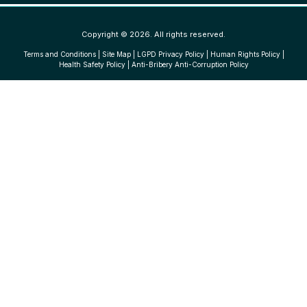
Copyright © 2026. All rights reserved.
Terms and Conditions
|
Site Map
|
LGPD Privacy Policy
|
Human Rights Policy
|
Health Safety Policy
|
Anti-Bribery Anti-Corruption Policy