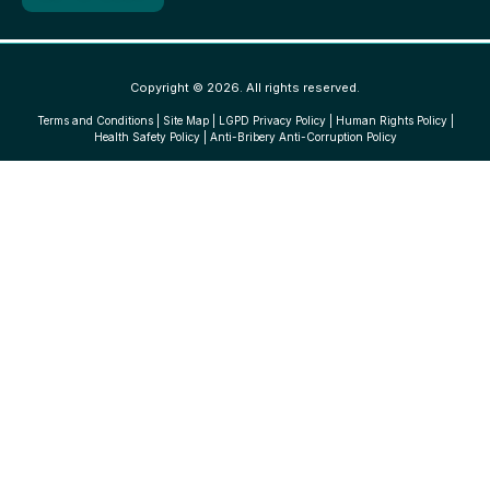
Copyright © 2026. All rights reserved.
Terms and Conditions
|
Site Map
|
LGPD Privacy Policy
|
Human Rights Policy
|
Health Safety Policy
|
Anti-Bribery Anti-Corruption Policy