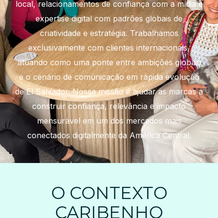
local, relacionamentos de confiança com a mídia e
expertise digital com padrões globais de
criatividade e estratégia. Trabalhamos
exclusivamente com clientes internacionais,
atuando como uma ponte entre ambições globais
e o cenário de comunicação em rápida evolução
de El Salvador. Nossa missão é ajudar as marcas a
construir confiança, relevância e impacto
mensurável em um dos mercados mais
conectados digitalmente da América Central.
O CONTEXTO
CARIBENHO