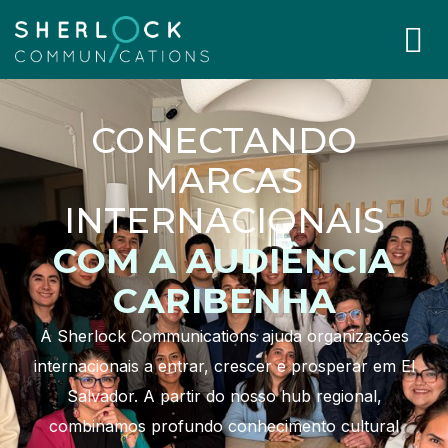
CONECTANDO
MARCAS
INTERNACIONAIS
COM A AUDIÊNCIA
CARIBENHA
A Sherlock Communications ajuda organizações
internacionais a entrar, crescer e prosperar em El
Salvador. A partir do nosso hub regional,
combinamos profundo conhecimento cultural