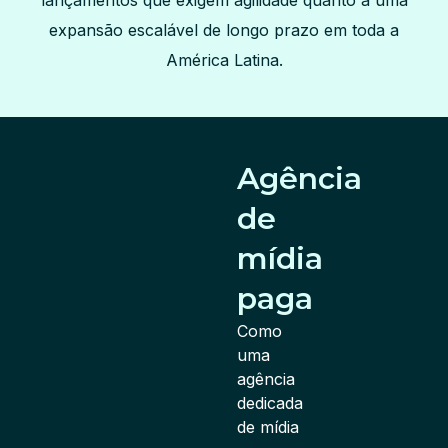
lançamentos que exigem agilidade quanto a uma
expansão escalável de longo prazo em toda a
América Latina.
Agência
de
mídia
paga
Como
uma
agência
dedicada
de mídia