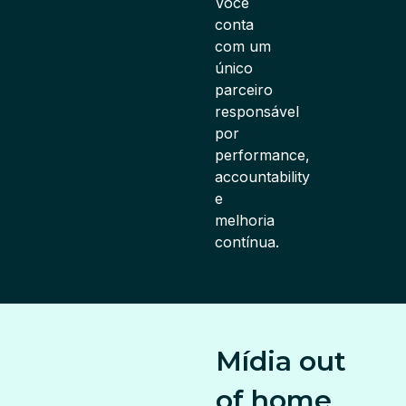
Você
conta
com um
único
parceiro
responsável
por
performance,
accountability
e
melhoria
contínua.
Mídia out
of home