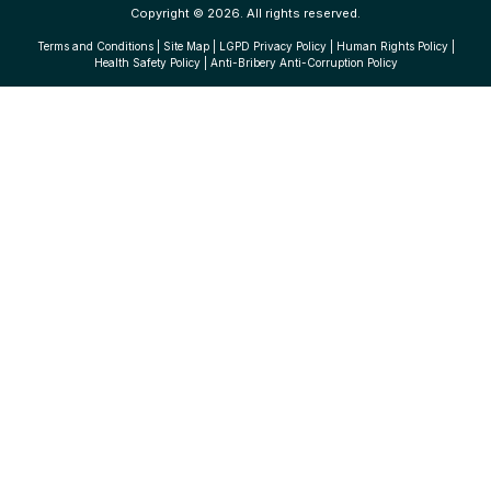
Copyright © 2026. All rights reserved.
Terms and Conditions
|
Site Map
|
LGPD Privacy Policy
|
Human Rights Policy
|
Health Safety Policy
|
Anti-Bribery Anti-Corruption Policy