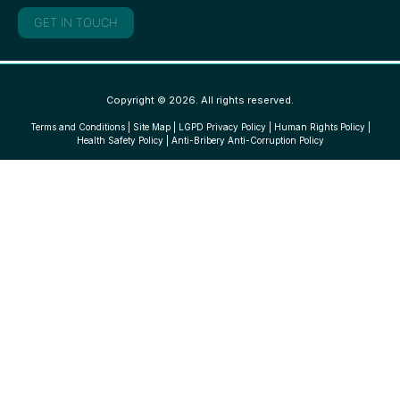
GET IN TOUCH
Copyright © 2026. All rights reserved.
Terms and Conditions
|
Site Map
|
LGPD Privacy Policy
|
Human Rights Policy
|
Health Safety Policy
|
Anti-Bribery Anti-Corruption Policy