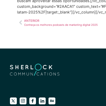
buscam aproveitar essas oportunidades.[/vc_colu
custom_background=”#2AACA1″ custom_text=”#F
latam-2025%2F|target:_blank”][/vc_column][/vc_
ANTERIOR
Conheça os melhores podcasts de marketing digital 2025