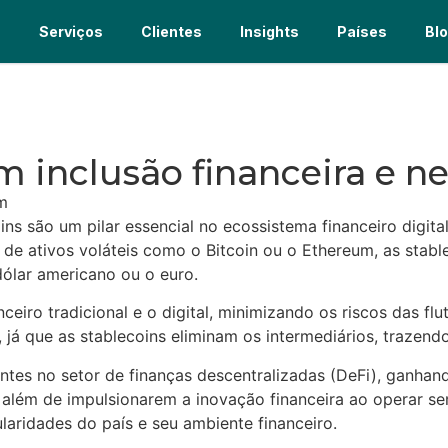
s
Serviços
Clientes
Insights
Países
Bl
 inclusão financeira e n
m
ns são um pilar essencial no ecossistema financeiro digit
 de ativos voláteis como o Bitcoin ou o Ethereum, as stabl
ólar americano ou o euro.
eiro tradicional e o digital, minimizando os riscos das fl
á que as stablecoins eliminam os intermediários, trazendo
entes no setor de finanças descentralizadas (DeFi), ganh
 além de impulsionarem a inovação financeira ao operar se
laridades do país e seu ambiente financeiro.