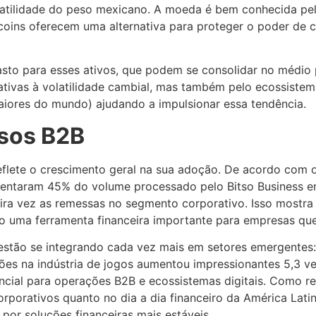
atilidade do peso mexicano. A moeda é bem conhecida pela
ecoins oferecem uma alternativa para proteger o poder de 
sto para esses ativos, que podem se consolidar no médio 
nativas à volatilidade cambial, mas também pelo ecossiste
maiores do mundo) ajudando a impulsionar essa tendência.
rsos B2B
reflete o crescimento geral na sua adoção. De acordo com o
esentaram 45% do volume processado pelo Bitso Business 
ira vez as remessas no segmento corporativo. Isso mostra 
 uma ferramenta financeira importante para empresas que
estão se integrando cada vez mais em setores emergentes:
es na indústria de jogos aumentou impressionantes 5,3 ve
ncial para operações B2B e ecossistemas digitais. Como re
corporativos quanto no dia a dia financeiro da América Lat
or soluções financeiras mais estáveis.