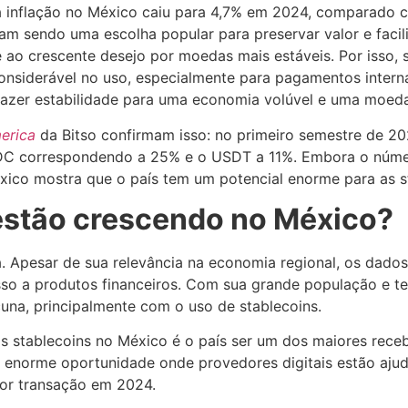
 a inflação no México caiu para 4,7% em 2024, comparado 
am sendo uma escolha popular para preservar valor e facili
e ao crescente desejo por moedas mais estáveis. Por isso,
onsiderável no uso, especialmente para pagamentos interna
azer estabilidade para uma economia volúvel e uma moeda 
erica
da Bitso confirmam isso: no primeiro semestre de 20
 correspondendo a 25% e o USDT a 11%. Embora o número
ico mostra que o país tem um potencial enorme para as st
 estão crescendo no México?
ra. Apesar de sua relevância na economia regional, os da
sso a produtos financeiros. Com sua grande população e te
una, principalmente com o uso de stablecoins.
as stablecoins no México é o país ser um dos maiores re
 enorme oportunidade onde provedores digitais estão ajud
por transação em 2024.