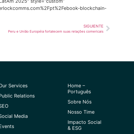
n LatAm 2025″ style=”custom”
sherlockcomms.com%2Fpt%2Febook-blockchain-
SIGUIENTE
Peru e União Européia fortalecem suas relações comericais
Our Services
Home –
Português
Public Relations
Sobre Nós
SEO
Nosso Time
Social Media
Impacto Social
Events
& ESG