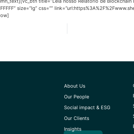
mn_text][vc_btn title=”Leia nosso Relatório de Blockchai
FFFFF” size=”lg” css=”” link=”url:https%3A%2F%2Fwww.
row]
About Us
Our People
Social impact & ESG
Our Clients
Insights