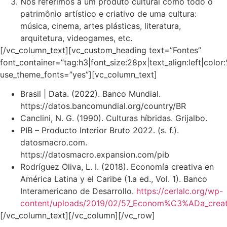
Nos referimos a um produto cultural como todo o
patrimônio artístico e criativo de uma cultura:
música, cinema, artes plásticas, literatura,
arquitetura, videogames, etc.
[/vc_column_text][vc_custom_heading text=”Fontes”
font_container=”tag:h3|font_size:28px|text_align:left|colo
use_theme_fonts=”yes”][vc_column_text]
Brasil | Data. (2022). Banco Mundial.
https://datos.bancomundial.org/country/BR
Canclini, N. G. (1990). Culturas híbridas. Grijalbo.
PIB – Producto Interior Bruto 2022. (s. f.).
datosmacro.com.
https://datosmacro.expansion.com/pib
Rodríguez Oliva, L. I. (2018). Economía creativa en
América Latina y el Caribe (1.a ed., Vol. 1). Banco
Interamericano de Desarrollo.
https://cerlalc.org/wp-
content/uploads/2019/02/57_Econom%C3%ADa_creati
[/vc_column_text][/vc_column][/vc_row]