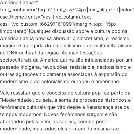
América Latina?”
font_container=”tag:h2|font_size:24px|text_align:left|colo
use_theme_fonts=”yes”][vc_column_text
css=”.vc_custom_1662971610991{margin-top: -15px
!important;}”]Qualquer discussão sobre a cultura pop na
América Latina precisa abordar o sincretismo, o realismo
mágico e a pegada do colonialismo e do multiculturalismo
no DNA cultural da região. As manifestações
socioculturais da América Latina são influenciadas por um
passado indígena, revoluções, resistência, nacionalismo e
outras agitações tipicamente associadas à expansão do
modernismo e do colonialismo europeu e americano.
Vale ressaltar que o conceito de cultura pop faz parte da
“Modernidade”, ou seja, a soma de processos históricos e
fenômenos culturais que vão desde a Renascença até os
tempos modernos. Novos fenômenos surgem e são
abordados pelas ciências sociais, como a pós-
modernidade, mas todos eles brotam da mesma raiz.