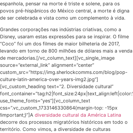
espanhola, pensar na morte é triste e solene, para os
povos pré-hispânicos do México central, a morte é digna
de ser celebrada e vista como um complemento à vida.
Grandes corporações nas indústrias criativas, como a
Disney, usaram estas expressões para se inspirar. O filme
“Coco” foi um dos filmes de maior bilheteria de 2017,
levando em torno de 800 milhões de dólares mais a venda
de mercadorias.[/vc_column_text][vc_single_image
source=”external_link” alignment=”center”
custom_src=”https://img.sherlockcomms.com/blog/pop-
culture-latin-america-over-years-img2.jpg”]
[vc_custom_heading text=”2. Diversidade cultural”
font_container=”tag:h2|font_size:24px|text_align:left|colo
use_theme_fonts=”yes”][vc_column_text
css=”.vc_custom_1733146330864{margin-top: -15px
!important;}”]A
diversidade cultural da América Latina
decorre dos processos migratórios históricos em todo o
território. Como vimos, a diversidade de culturas