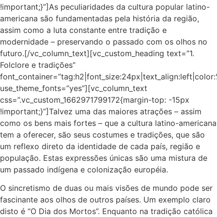
!important;}”]As peculiaridades da cultura popular latino-
americana são fundamentadas pela história da região,
assim como a luta constante entre tradição e
modernidade – preservando o passado com os olhos no
futuro.[/vc_column_text][vc_custom_heading text=”1.
Folclore e tradições”
font_container=”tag:h2|font_size:24px|text_align:left|colo
use_theme_fonts=”yes”][vc_column_text
css=”.vc_custom_1662971799172{margin-top: -15px
!important;}”]Talvez uma das maiores atrações – assim
como os bens mais fortes – que a cultura latino-americana
tem a oferecer, são seus costumes e tradições, que são
um reflexo direto da identidade de cada país, região e
população. Estas expressões únicas são uma mistura de
um passado indígena e colonização européia.
O sincretismo de duas ou mais visões de mundo pode ser
fascinante aos olhos de outros países. Um exemplo claro
disto é “O Dia dos Mortos”. Enquanto na tradição católica