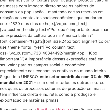
de massa com impacto direto sobre os hábitos de
consumo da população – mantendo certas reservas em
relação aos contextos socioeconômicos que mudaram
entre 1820 e os dias de hoje.[/vc_column_text]
[vc_custom_heading text=”Por que é importante examinar
as expressões da cultura pop na América Latina?”
font_container=”tag:h2|font_size:24px|text_align:left|colo
use_theme_fonts=”yes”][vc_column_text
css=”.vc_custom_1733146344492{margin-top: -10px
!important;}”]A importância dessas expressões está em
seu valor para os campos social e econômico,
especialmente nas economias criativas do mundo inteiro.
Segundo a UNESCO,
este setor contribuiu com 3% do PIB
mundial em 2021
– sem contar todos os outros setores
nos quais os processos culturais de produção em massa
têm influência direta e indireta, como a produção e
exportação de matérias primas.
Economias como o
Brasil
e o
México
deverão ver seus