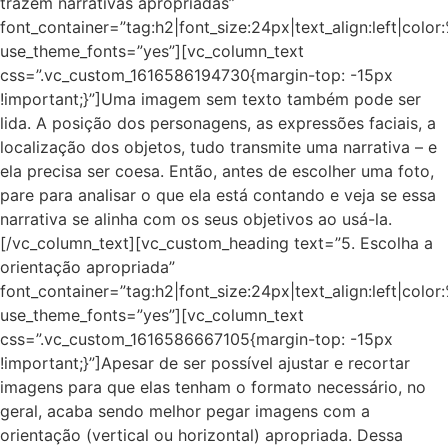
trazem narrativas apropriadas”
font_container=”tag:h2|font_size:24px|text_align:left|colo
use_theme_fonts=”yes”][vc_column_text
css=”.vc_custom_1616586194730{margin-top: -15px
!important;}”]Uma imagem sem texto também pode ser
lida. A posição dos personagens, as expressões faciais, a
localização dos objetos, tudo transmite uma narrativa – e
ela precisa ser coesa. Então, antes de escolher uma foto,
pare para analisar o que ela está contando e veja se essa
narrativa se alinha com os seus objetivos ao usá-la.
[/vc_column_text][vc_custom_heading text=”5. Escolha a
orientação apropriada”
font_container=”tag:h2|font_size:24px|text_align:left|colo
use_theme_fonts=”yes”][vc_column_text
css=”.vc_custom_1616586667105{margin-top: -15px
!important;}”]Apesar de ser possível ajustar e recortar
imagens para que elas tenham o formato necessário, no
geral, acaba sendo melhor pegar imagens com a
orientação (vertical ou horizontal) apropriada. Dessa