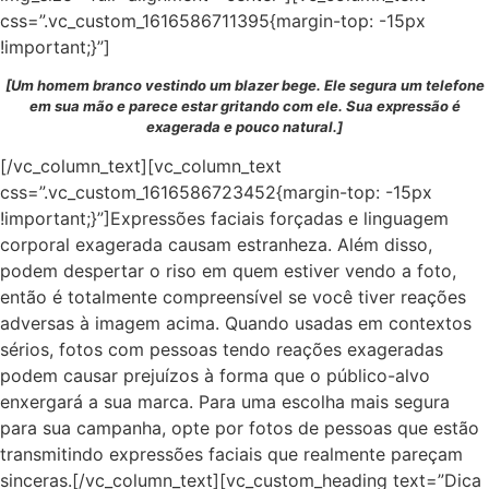
css=”.vc_custom_1616586711395{margin-top: -15px
!important;}”]
[Um homem branco vestindo um blazer bege. Ele segura um telefone
em sua mão e parece estar gritando com ele. Sua expressão é
exagerada e pouco natural.]
[/vc_column_text][vc_column_text
css=”.vc_custom_1616586723452{margin-top: -15px
!important;}”]Expressões faciais forçadas e linguagem
corporal exagerada causam estranheza. Além disso,
podem despertar o riso em quem estiver vendo a foto,
então é totalmente compreensível se você tiver reações
adversas à imagem acima. Quando usadas em contextos
sérios, fotos com pessoas tendo reações exageradas
podem causar prejuízos à forma que o público-alvo
enxergará a sua marca. Para uma escolha mais segura
para sua campanha, opte por fotos de pessoas que estão
transmitindo expressões faciais que realmente pareçam
sinceras.[/vc_column_text][vc_custom_heading text=”Dica