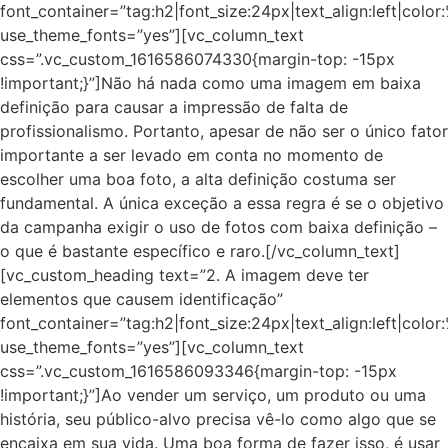
font_container=”tag:h2|font_size:24px|text_align:left|colo
use_theme_fonts=”yes”][vc_column_text
css=”.vc_custom_1616586074330{margin-top: -15px
!important;}”]Não há nada como uma imagem em baixa
definição para causar a impressão de falta de
profissionalismo. Portanto, apesar de não ser o único fator
importante a ser levado em conta no momento de
escolher uma boa foto, a alta definição costuma ser
fundamental. A única exceção a essa regra é se o objetivo
da campanha exigir o uso de fotos com baixa definição –
o que é bastante específico e raro.[/vc_column_text]
[vc_custom_heading text=”2. A imagem deve ter
elementos que causem identificação”
font_container=”tag:h2|font_size:24px|text_align:left|colo
use_theme_fonts=”yes”][vc_column_text
css=”.vc_custom_1616586093346{margin-top: -15px
!important;}”]Ao vender um serviço, um produto ou uma
história, seu público-alvo precisa vê-lo como algo que se
encaixa em sua vida. Uma boa forma de fazer isso, é usar