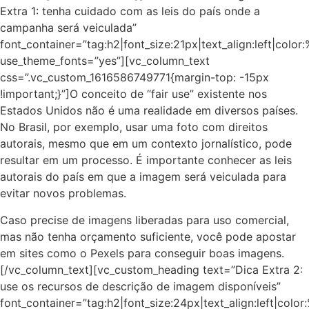
Extra 1: tenha cuidado com as leis do país onde a
campanha será veiculada”
font_container=”tag:h2|font_size:21px|text_align:left|colo
use_theme_fonts=”yes”][vc_column_text
css=”.vc_custom_1616586749771{margin-top: -15px
!important;}”]O conceito de “fair use” existente nos
Estados Unidos não é uma realidade em diversos países.
No Brasil, por exemplo, usar uma foto com direitos
autorais, mesmo que em um contexto jornalístico, pode
resultar em um processo. É importante conhecer as leis
autorais do país em que a imagem será veiculada para
evitar novos problemas.
Caso precise de imagens liberadas para uso comercial,
mas não tenha orçamento suficiente, você pode apostar
em sites como o Pexels para conseguir boas imagens.
[/vc_column_text][vc_custom_heading text=”Dica Extra 2:
use os recursos de descrição de imagem disponíveis”
font_container=”tag:h2|font_size:24px|text_align:left|colo