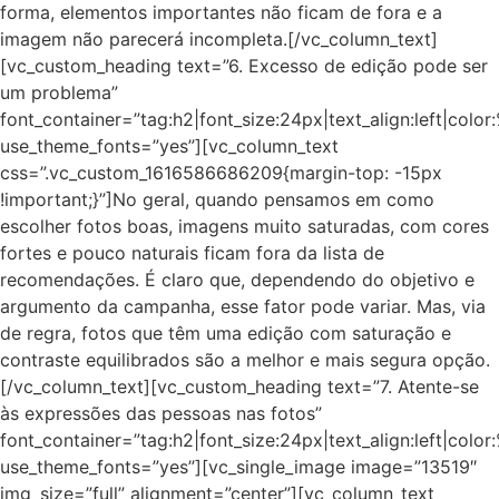
forma, elementos importantes não ficam de fora e a
imagem não parecerá incompleta.[/vc_column_text]
[vc_custom_heading text=”6. Excesso de edição pode ser
um problema”
font_container=”tag:h2|font_size:24px|text_align:left|colo
use_theme_fonts=”yes”][vc_column_text
css=”.vc_custom_1616586686209{margin-top: -15px
!important;}”]No geral, quando pensamos em como
escolher fotos boas, imagens muito saturadas, com cores
fortes e pouco naturais ficam fora da lista de
recomendações. É claro que, dependendo do objetivo e
argumento da campanha, esse fator pode variar. Mas, via
de regra, fotos que têm uma edição com saturação e
contraste equilibrados são a melhor e mais segura opção.
[/vc_column_text][vc_custom_heading text=”7. Atente-se
às expressões das pessoas nas fotos”
font_container=”tag:h2|font_size:24px|text_align:left|colo
use_theme_fonts=”yes”][vc_single_image image=”13519″
img_size=”full” alignment=”center”][vc_column_text