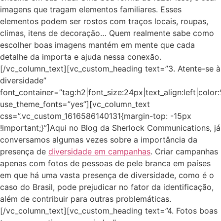
imagens que tragam elementos familiares. Esses
elementos podem ser rostos com traços locais, roupas,
climas, itens de decoração… Quem realmente sabe como
escolher boas imagens mantém em mente que cada
detalhe da importa e ajuda nessa conexão.
[/vc_column_text][vc_custom_heading text=”3. Atente-se à
diversidade”
font_container=”tag:h2|font_size:24px|text_align:left|colo
use_theme_fonts=”yes”][vc_column_text
css=”.vc_custom_1616586140131{margin-top: -15px
!important;}”]Aqui no Blog da Sherlock Communications, já
conversamos algumas vezes sobre a importância da
presença de
diversidade em campanhas
. Criar campanhas
apenas com fotos de pessoas de pele branca em países
em que há uma vasta presença de diversidade, como é o
caso do Brasil, pode prejudicar no fator da identificação,
além de contribuir para outras problemáticas.
[/vc_column_text][vc_custom_heading text=”4. Fotos boas