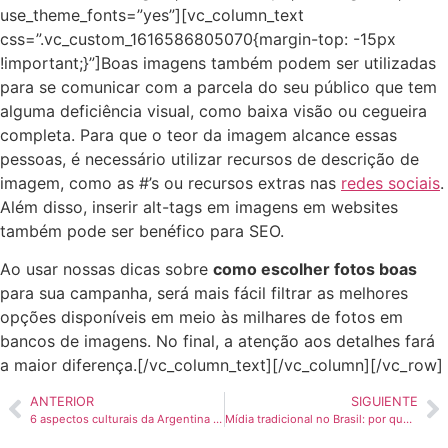
use_theme_fonts=”yes”][vc_column_text
css=”.vc_custom_1616586805070{margin-top: -15px
!important;}”]Boas imagens também podem ser utilizadas
para se comunicar com a parcela do seu público que tem
alguma deficiência visual, como baixa visão ou cegueira
completa. Para que o teor da imagem alcance essas
pessoas, é necessário utilizar recursos de descrição de
imagem, como as #’s ou recursos extras nas
redes sociais
.
Além disso, inserir alt-tags em imagens em websites
também pode ser benéfico para SEO.
Ao usar nossas dicas sobre
como escolher fotos boas
para sua campanha, será mais fácil filtrar as melhores
opções disponíveis em meio às milhares de fotos em
bancos de imagens. No final, a atenção aos detalhes fará
a maior diferença.[/vc_column_text][/vc_column][/vc_row]
ANTERIOR
SIGUIENTE
6 aspectos culturais da Argentina que são absolutamente icônicos
Mídia tradicional no Brasil: por que ela ainda é considerada importante?