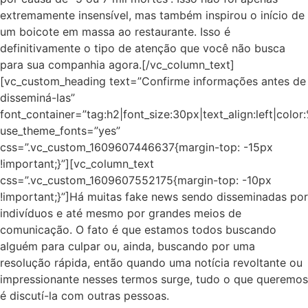
extremamente insensível, mas também inspirou o início de
um boicote em massa ao restaurante. Isso é
definitivamente o tipo de atenção que você não busca
para sua companhia agora.[/vc_column_text]
[vc_custom_heading text=”Confirme informações antes de
disseminá-las”
font_container=”tag:h2|font_size:30px|text_align:left|colo
use_theme_fonts=”yes”
css=”.vc_custom_1609607446637{margin-top: -15px
!important;}”][vc_column_text
css=”.vc_custom_1609607552175{margin-top: -10px
!important;}”]Há muitas fake news sendo disseminadas por
indivíduos e até mesmo por grandes meios de
comunicação. O fato é que estamos todos buscando
alguém para culpar ou, ainda, buscando por uma
resolução rápida, então quando uma notícia revoltante ou
impressionante nesses termos surge, tudo o que queremos
é discutí-la com outras pessoas.