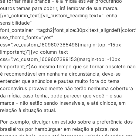
se tornar mais branda – e a mídia estiver procurando
outros temas para cobrir, irá lembrar de sua marca.
[/vc_column_text][vc_custom_heading text=”Tenha
sensibilidade”
font_container=”tag:h2|font_size:30px|text_align:left|colo
use_theme_fonts=”yes”
css=”.vc_custom_1609607385498{margin-top: -15px
!important;}”][vc_column_text
css=”.vc_custom_1609607399153{margin-top: -10px
!important;}”]Ao mesmo tempo que se tornar obsoleto não
é recomendável em nenhuma circunstância, deve-se
entender que anúncios e pautas muito fora do tema
coronavírus provavelmente não terão nenhuma cobertura
da mídia. caso tenha, pode parecer que você – e sua
marca – não estão sendo insensíveis, e até cínicos, em
relação à situação atual.
Por exemplo, divulgar um estudo sobre a preferência dos
brasileiros por hambúrguer em relação à pizza, nos