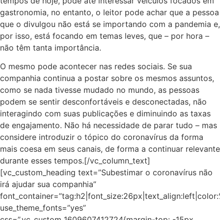
tempos de hoje, pode até interessar veículos focados em
gastronomia, no entanto, o leitor pode achar que a pessoa
que o divulgou não está se importando com a pandemia e,
por isso, está focando em temas leves, que – por hora –
não têm tanta importância.
O mesmo pode acontecer nas redes sociais. Se sua
companhia continua a postar sobre os mesmos assuntos,
como se nada tivesse mudado no mundo, as pessoas
podem se sentir desconfortáveis e desconectadas, não
interagindo com suas publicações e diminuindo as taxas
de engajamento. Não há necessidade de parar tudo – mas
considere introduzir o tópico do coronavírus da forma
mais coesa em seus canais, de forma a continuar relevante
durante esses tempos.[/vc_column_text]
[vc_custom_heading text=”Subestimar o coronavírus não
irá ajudar sua companhia”
font_container=”tag:h2|font_size:26px|text_align:left|colo
use_theme_fonts=”yes”
css=”.vc_custom_1609607412724{margin-top: -15px