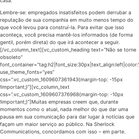
casa.
Lembre-se: empregados insatisfeitos podem derrubar a
reputação de sua companhia em muito menos tempo do
que você levou para construí-la. Para evitar que isso
aconteça, você precisa mantê-los informados (de forma
gentil, porém direta) do que irá acontecer a seguir.
[/vc_column_text][vc_custom_heading text=”Não se torne
obsoleto”
font_container=”tag:h2|font_size:30px|text_align:left|colo
use_theme_fonts=”yes”
css=”.vc_custom_1609607361943{margin-top: -15px
!important;}”][vc_column_text
css=”.vc_custom_1609607376968{margin-top: -10px
!important;}”]Muitas empresas creem que, durante
momentos como o atual, nada melhor do que dar uma
pausa em sua comunicação para dar lugar à notícias que
façam um maior serviço ao público. Na Sherlock
Communications, concordamos com isso – em parte.