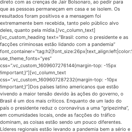
direto com as crenças de Jair Bolsonaro, ao pedir para
que as pessoas permaneçam em casa e se isolem. Os
resultados foram positivos e a mensagem foi
extremamente bem recebida, tanto pelo público alvo
deles, quanto pela mídia.[/vc_column_text]
[vc_custom_heading text=”Brasil: como o presidente e as
facções criminosas estão lidando com a pandemia”
font_container=”tag:h2|font_size:26px|text_align:left|colo
use_theme_fonts=”yes”
css=”.vc_custom_1609607276144{margin-top: -15px
!important;}”][vc_column_text
css=”.vc_custom_1609607287232{margin-top: -10px
!important;}”]Dos países latino americanos que estão
vivendo a maior tensão devido às ações do governo, o
Brasil é um dos mais críticos. Enquanto de um lado do
país o presidente reduz o coronavírus a uma “gripezinha”,
em comunidades locais, onde as facções do tráfico
dominam, as coisas estão sendo um pouco diferentes.
Líderes regionais estão levando a pandemia bem a sério e