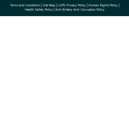
Terms and Conditions
|
Site Map
|
LGPD Privacy Policy
|
Human Rights Policy
|
Health Safety Policy
|
Anti-Bribery Anti-Corruption Policy