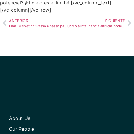
potencial? ¡El cielo es el límite!
[/vc_column_text]
[/vc_column][/vc_row]
ANTERIOR
SIGUIENTE
Email Marketing: Passo a passo para construir uma campanha bem-sucedida
Como a inteligência artificial pode ajudar as relações públicas
About Us
Our People