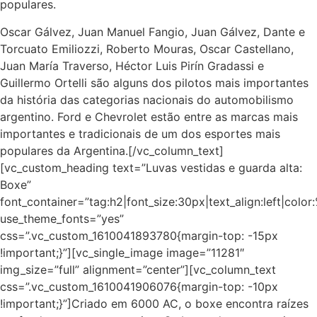
populares.
Oscar Gálvez, Juan Manuel Fangio, Juan Gálvez, Dante e
Torcuato Emiliozzi, Roberto Mouras, Oscar Castellano,
Juan María Traverso, Héctor Luis Pirín Gradassi e
Guillermo Ortelli são alguns dos pilotos mais importantes
da história das categorias nacionais do automobilismo
argentino. Ford e Chevrolet estão entre as marcas mais
importantes e tradicionais de um dos esportes mais
populares da Argentina.[/vc_column_text]
[vc_custom_heading text=”Luvas vestidas e guarda alta:
Boxe”
font_container=”tag:h2|font_size:30px|text_align:left|colo
use_theme_fonts=”yes”
css=”.vc_custom_1610041893780{margin-top: -15px
!important;}”][vc_single_image image=”11281″
img_size=”full” alignment=”center”][vc_column_text
css=”.vc_custom_1610041906076{margin-top: -10px
!important;}”]Criado em 6000 AC, o boxe encontra raízes