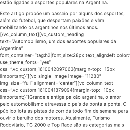
estão ligadas a
esportes populares na Argentina.
Este artigo propõe um passeio por alguns dos esportes,
além do futebol, que despertam paixões e vêm
mobilizando os argentinos nos últimos anos.
[/vc_column_text][vc_custom_heading
text=”Automobilismo, um dos esportes populares da
Argentina”
font_container=”tag:h2|font_size:28px|text_align:left|colo
use_theme_fonts=”yes”
css=”.vc_custom_1610042097063{margin-top: -15px
!important;}”][vc_single_image image=”11280″
img_size=”full” alignment=”center”][vc_column_text
css=”.vc_custom_1610041879094{margin-top: -10px
!important;}”]Grande e antiga paixão argentina, o amor
pelo automobilismo atravessa o país de ponta a ponta. O
público lota as pistas de corrida todo fim de semana para
ouvir o barulho dos motores. Atualmente, Turismo
Rodoviário, TC 2000 e Top Race são as categorias mais