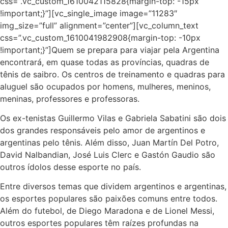
css=”.vc_custom_1610042115828{margin-top: -15px
!important;}”][vc_single_image image=”11283″
img_size=”full” alignment=”center”][vc_column_text
css=”.vc_custom_1610041982908{margin-top: -10px
!important;}”]Quem se prepara para viajar pela Argentina
encontrará, em quase todas as províncias, quadras de
tênis de saibro. Os centros de treinamento e quadras para
aluguel são ocupados por homens, mulheres, meninos,
meninas, professores e professoras.
Os ex-tenistas Guillermo Vilas e Gabriela Sabatini são dois
dos grandes responsáveis ​​pelo amor de argentinos e
argentinas pelo tênis. Além disso, Juan Martín Del Potro,
David Nalbandian, José Luis Clerc e Gastón Gaudio são
outros ídolos desse esporte no país.
Entre diversos temas que dividem argentinos e argentinas,
os esportes populares são paixões comuns entre todos.
Além do futebol, de Diego Maradona e de Lionel Messi,
outros
esportes populares
têm raízes profundas na