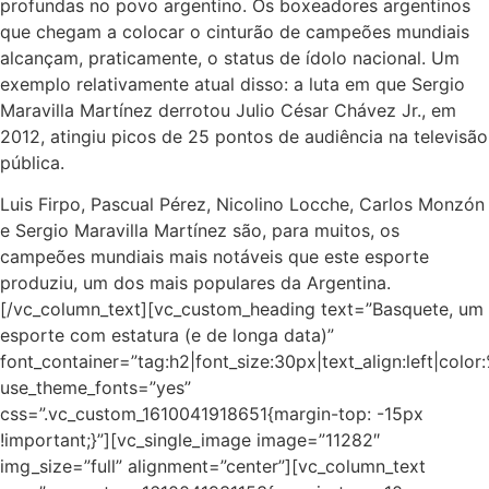
profundas no povo argentino. Os boxeadores argentinos
que chegam a colocar o cinturão de campeões mundiais
alcançam, praticamente, o status de ídolo nacional. Um
exemplo relativamente atual disso: a luta em que Sergio
Maravilla Martínez derrotou Julio César Chávez Jr., em
2012, atingiu picos de 25 pontos de audiência na televisão
pública.
Luis Firpo, Pascual Pérez, Nicolino Locche, Carlos Monzón
e Sergio Maravilla Martínez são, para muitos, os
campeões mundiais mais notáveis ​​que este esporte
produziu, um dos mais populares da Argentina.
[/vc_column_text][vc_custom_heading text=”Basquete, um
esporte com estatura (e de longa data)”
font_container=”tag:h2|font_size:30px|text_align:left|colo
use_theme_fonts=”yes”
css=”.vc_custom_1610041918651{margin-top: -15px
!important;}”][vc_single_image image=”11282″
img_size=”full” alignment=”center”][vc_column_text