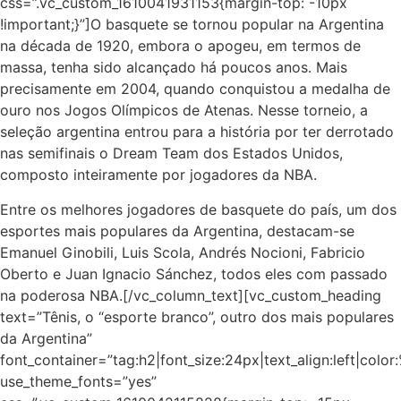
css=”.vc_custom_1610041931153{margin-top: -10px
!important;}”]O basquete se tornou popular na Argentina
na década de 1920, embora o apogeu, em termos de
massa, tenha sido alcançado há poucos anos. Mais
precisamente em 2004, quando conquistou a medalha de
ouro nos Jogos Olímpicos de Atenas. Nesse torneio, a
seleção argentina entrou para a história por ter derrotado
nas semifinais o Dream Team dos Estados Unidos,
composto inteiramente por jogadores da NBA.
Entre os melhores jogadores de basquete do país, um dos
esportes mais populares da Argentina, destacam-se
Emanuel Ginobili, Luis Scola, Andrés Nocioni, Fabricio
Oberto e Juan Ignacio Sánchez, todos eles com passado
na poderosa NBA.[/vc_column_text][vc_custom_heading
text=”Tênis, o “esporte branco”, outro dos mais populares
da Argentina”
font_container=”tag:h2|font_size:24px|text_align:left|colo
use_theme_fonts=”yes”