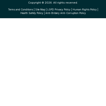
Copyright © 2026. All rights reserved.
Terms and Conditions
|
Site Map
|
LGPD Privacy Policy
|
Human Rights Policy
|
Health Safety Policy
|
Anti-Bribery Anti-Corruption Policy