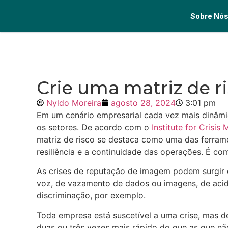
Sobre Nó
Crie uma matriz de ri
Nyldo Moreira
agosto 28, 2024
3:01 pm
Em um cenário empresarial cada vez mais dinâmic
os setores. De acordo com o
Institute for Crisi
matriz de risco se destaca como uma das ferramen
resiliência e a continuidade das operações. É c
As crises de reputação de imagem podem surgir
voz, de vazamento de dados ou imagens, de acide
discriminação, por exemplo.
Toda empresa está suscetível a uma crise, mas 
duas ou três vezes mais rápido do que as que n