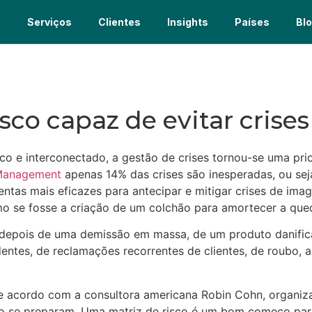
s
Serviços
Clientes
Insights
Países
Bl
sco capaz de evitar crise
o e interconectado, a gestão de crises tornou-se uma pri
s Management
apenas 14% das crises são inesperadas, ou seja
tas mais eficazes para antecipar e mitigar crises de image
omo se fosse a criação de um colchão para amortecer a que
 depois de uma demissão em massa, de um produto danific
ntes, de reclamações recorrentes de clientes, de roubo, a
de acordo com a consultora americana Robin Cohn, organi
ão se preparam. Uma matriz de risco é um bom começo par