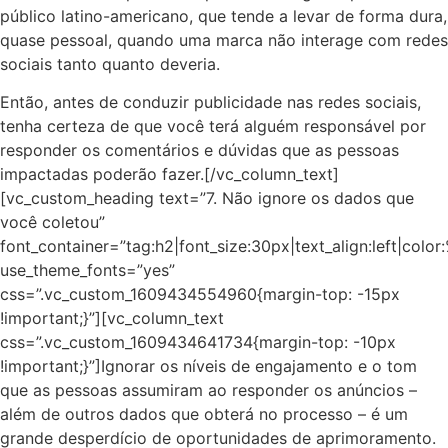
público latino-americano, que tende a levar de forma dura,
quase pessoal, quando uma marca não interage com redes
sociais tanto quanto deveria.
Então, antes de conduzir publicidade nas redes sociais,
tenha certeza de que você terá alguém responsável por
responder os comentários e dúvidas que as pessoas
impactadas poderão fazer.[/vc_column_text]
[vc_custom_heading text=”7. Não ignore os dados que
você coletou”
font_container=”tag:h2|font_size:30px|text_align:left|colo
use_theme_fonts=”yes”
css=”.vc_custom_1609434554960{margin-top: -15px
!important;}”][vc_column_text
css=”.vc_custom_1609434641734{margin-top: -10px
!important;}”]Ignorar os níveis de engajamento e o tom
que as pessoas assumiram ao responder os anúncios –
além de outros dados que obterá no processo – é um
grande desperdício de oportunidades de aprimoramento.