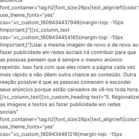
font_container=”tag:h2|font_size:26px|text_align:left|colo
use_theme_fonts=”yes”
css=”.vc_custom_1609434437948{margin-top: -15px
!important;}”][vc_column_text
css=”.vc_custom_1609434454165{margin-top: -10px
!important;}”]Usar a mesma imagem de novo e de novo ao
fazer publicidade em redes sociais irá contribuir para que
as pessoas pensem que é sempre o mesmo anúncio
repetido. Isso fará com que eles rolem a página cada vez
mais rápido e não dêem outra chance ao conteúdo. Outra
reação possível é que as pessoas comecem a esconder
seus anúncios porque estão cansados de vê-los toda hora.
[/vc_column_text][vc_custom_heading text=”5. Regionalize
as imagens e textos ao fazer publicidade em redes
sociais”
font_container=”tag:h2|font_size:26px|text_align:left|colo
use_theme_fonts=”yes”
css=”.vc_custom_1609434481216{margin-top: -15px