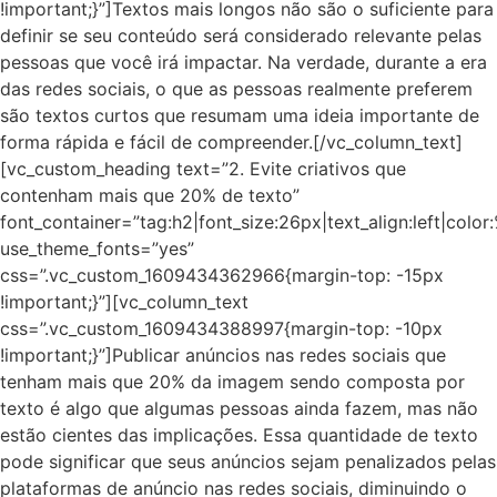
!important;}”]Textos mais longos não são o suficiente para
definir se seu conteúdo será considerado relevante pelas
pessoas que você irá impactar. Na verdade, durante a era
das redes sociais, o que as pessoas realmente preferem
são textos curtos que resumam uma ideia importante de
forma rápida e fácil de compreender.[/vc_column_text]
[vc_custom_heading text=”2. Evite criativos que
contenham mais que 20% de texto”
font_container=”tag:h2|font_size:26px|text_align:left|colo
use_theme_fonts=”yes”
css=”.vc_custom_1609434362966{margin-top: -15px
!important;}”][vc_column_text
css=”.vc_custom_1609434388997{margin-top: -10px
!important;}”]Publicar anúncios nas redes sociais que
tenham mais que 20% da imagem sendo composta por
texto é algo que algumas pessoas ainda fazem, mas não
estão cientes das implicações. Essa quantidade de texto
pode significar que seus anúncios sejam penalizados pelas
plataformas de anúncio nas redes sociais, diminuindo o