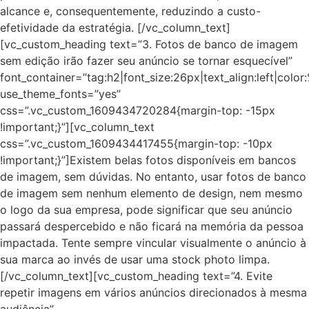
alcance e, consequentemente, reduzindo a custo-
efetividade da estratégia. [/vc_column_text]
[vc_custom_heading text=”3. Fotos de banco de imagem
sem edição irão fazer seu anúncio se tornar esquecível”
font_container=”tag:h2|font_size:26px|text_align:left|colo
use_theme_fonts=”yes”
css=”.vc_custom_1609434720284{margin-top: -15px
!important;}”][vc_column_text
css=”.vc_custom_1609434417455{margin-top: -10px
!important;}”]Existem belas fotos disponíveis em bancos
de imagem, sem dúvidas. No entanto, usar fotos de banco
de imagem sem nenhum elemento de design, nem mesmo
o logo da sua empresa, pode significar que seu anúncio
passará despercebido e não ficará na memória da pessoa
impactada. Tente sempre vincular visualmente o anúncio à
sua marca ao invés de usar uma stock photo limpa.
[/vc_column_text][vc_custom_heading text=”4. Evite
repetir imagens em vários anúncios direcionados à mesma
audiência”