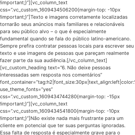
!important;}”][vc_column_text
css=”.vc_custom_1609434506200{margin-top: -10px
!important;}”]Texto e imagens corretamente localizadas
tornarão seus anúncios mais familiares e relacionáveis
para seu público alvo – o que é especialmente
fundamental quando se fala do público latino-americano.
Sempre prefira contratar pessoas locais para escrever seu
texto e use imagens de pessoas que pareçam realmente
fazer parte da sua audiência.[/vc_column_text]
[vc_custom_heading text=”6. Não deixe pessoas
interessadas sem resposta nos comentários”
font_container=”tag:h2|font_size:30px|text_align:left|colo
use_theme_fonts=”yes”
css=”.vc_custom_1609434744280{margin-top: -15px
!important;}”][vc_column_text
css=”.vc_custom_1609434541800{margin-top: -10px
!important;}”]Não existe nada mais frustrante para um
cliente em potencial que ter suas perguntas ignoradas.
Essa falta de resposta é especialmente grave para o