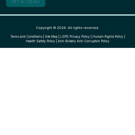
GET IN TOUCH
Copyright © 2026. All rights reserved.
Terms and Conditions
|
Site Map
|
LGPD Privacy Policy
|
Human Rights Policy
|
Health Safety Policy
|
Anti-Bribery Anti-Corruption Policy