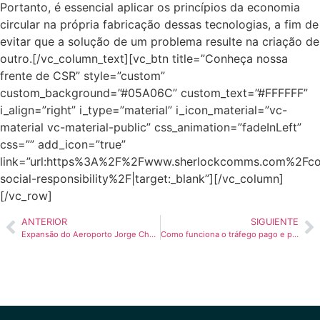
Portanto, é essencial aplicar os princípios da economia
circular na própria fabricação dessas tecnologias, a fim de
evitar que a solução de um problema resulte na criação de
outro.
[/vc_column_text][vc_btn title=”Conheça nossa
frente de CSR” style=”custom”
custom_background=”#05A06C” custom_text=”#FFFFFF”
i_align=”right” i_type=”material” i_icon_material=”vc-
material vc-material-public” css_animation=”fadeInLeft”
css=”” add_icon=”true”
link=”url:https%3A%2F%2Fwww.sherlockcomms.com%2Fco
social-responsibility%2F|target:_blank”][/vc_column]
[/vc_row]
ANTERIOR
SIGUIENTE
Expansão do Aeroporto Jorge Chávez simboliza crescimento econômico do Peru
Como funciona o tráfego pago e por que ele é essencial para a sua estratégia?