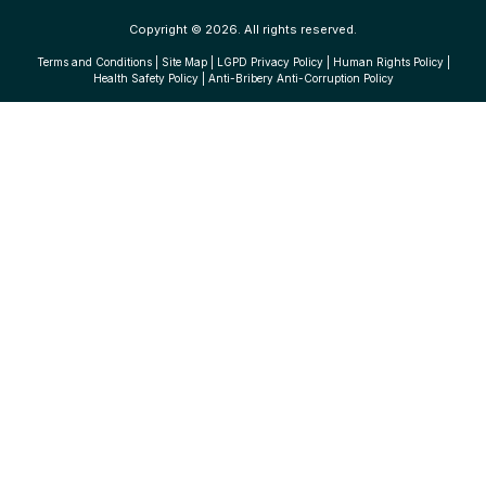
Copyright © 2026. All rights reserved.
Terms and Conditions
|
Site Map
|
LGPD Privacy Policy
|
Human Rights Policy
|
Health Safety Policy
|
Anti-Bribery Anti-Corruption Policy