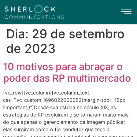
Dia:
29 de setembro
de 2023
10 motivos para abraçar o
poder das RP multimercado
[vc_row][vc_column][vc_column_text
css=”.vc_custom_1696022066082{margin-top: -15px
!important;}”]Desde sua estreia no século XIX, as
estratégias de RP evoluíram e se tornaram muito mais
do que apenas o gerenciamento da imagem pública;
elas surgiram como o fio condutor que tece a
reputação, o crescimento sustentável, o caminho para a