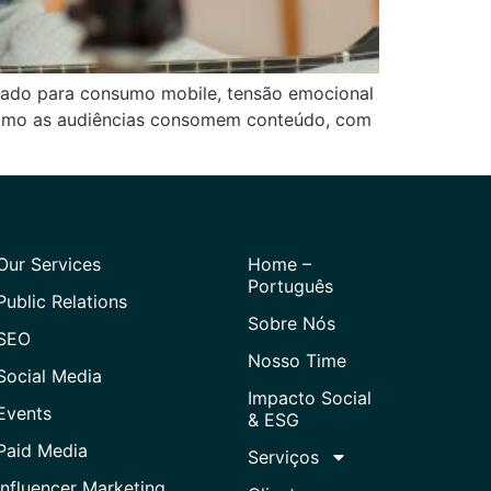
izado para consumo mobile, tensão emocional
 como as audiências consomem conteúdo, com
Our Services
Home –
Português
Public Relations
Sobre Nós
SEO
Nosso Time
Social Media
Impacto Social
Events
& ESG
Paid Media
Serviços
Influencer Marketing