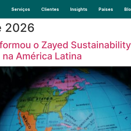
s
Serviços
Clientes
Insights
Países
Bl
e 2026
formou o Zayed Sustainabilit
na América Latina