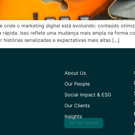
e onde o marketing digital está evoluindo: conteúdo otim
va rápida. Isso reflete uma mudança mais ampla na forma
 histórias serializadas e expectativas mais altas […]
About Us
Our People
Social impact & ESG
Our Clients
Insights
GET IN TOUCH