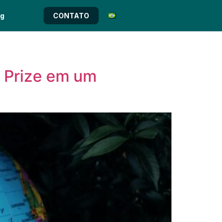
og
CONTATO
y Prize em um