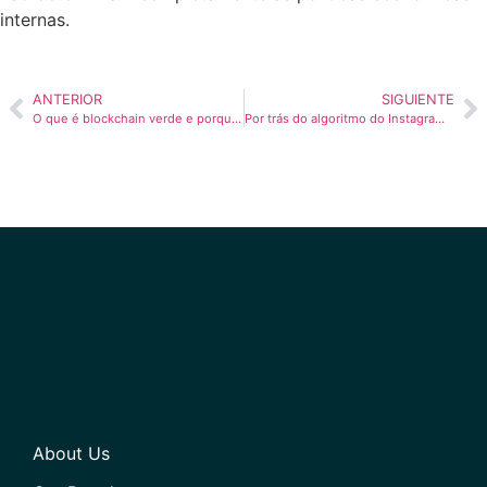
internas.
ANTERIOR
SIGUIENTE
O que é blockchain verde e porque ela é necessária
Por trás do algoritmo do Instagram em 2025: dicas e curiosidades
About Us