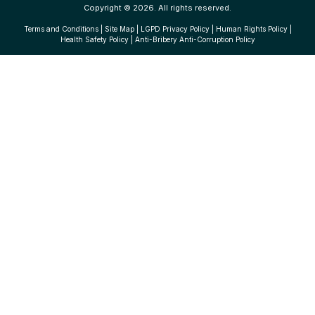
Copyright © 2026. All rights reserved.
Terms and Conditions
|
Site Map
|
LGPD Privacy Policy
|
Human Rights Policy
|
Health Safety Policy
|
Anti-Bribery Anti-Corruption Policy