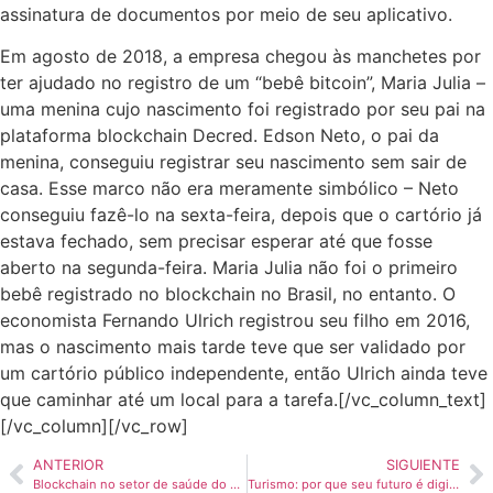
assinatura de documentos por meio de seu aplicativo.
Em agosto de 2018, a empresa chegou às manchetes por
ter ajudado no registro de um “bebê bitcoin”, Maria Julia –
uma menina cujo nascimento foi registrado por seu pai na
plataforma
blockchain
Decred. Edson Neto, o pai da
menina, conseguiu registrar seu nascimento sem sair de
casa. Esse marco não era meramente simbólico – Neto
conseguiu fazê-lo na sexta-feira, depois que o
cartório
já
estava fechado, sem precisar esperar até que fosse
aberto na segunda-feira. Maria Julia não foi o primeiro
bebê registrado no
blockchain
no Brasil, no entanto. O
economista Fernando Ulrich registrou seu filho em 2016,
mas o nascimento mais tarde teve que ser validado por
um
cartório público
independente, então Ulrich ainda teve
que caminhar até um local para a tarefa.[/vc_column_text]
[/vc_column][/vc_row]
ANTERIOR
SIGUIENTE
Blockchain no setor de saúde do Brasil – ainda em sua infância, mas muito saudável
Turismo: por que seu futuro é digital?