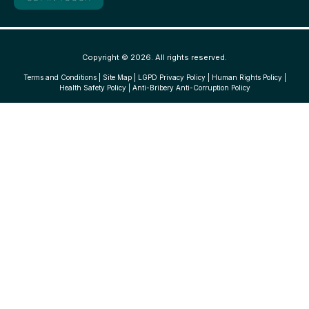
Copyright © 2026. All rights reserved.
Terms and Conditions
|
Site Map
|
LGPD Privacy Policy
|
Human Rights Policy
|
Health Safety Policy
|
Anti-Bribery Anti-Corruption Policy