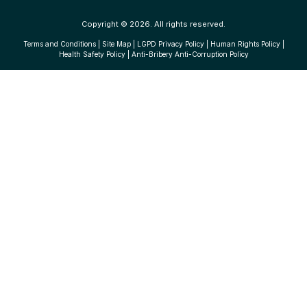
Copyright © 2026. All rights reserved.
Terms and Conditions
|
Site Map
|
LGPD Privacy Policy
|
Human Rights Policy
|
Health Safety Policy
|
Anti-Bribery Anti-Corruption Policy