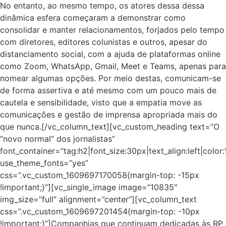
No entanto, ao mesmo tempo, os atores dessa dessa
dinâmica esfera começaram a demonstrar como
consolidar e manter relacionamentos, forjados pelo tempo
com diretores, editores colunistas e outros, apesar do
distanciamento social, com a ajuda de plataformas online
como Zoom, WhatsApp, Gmail, Meet e Teams, apenas para
nomear algumas opções. Por meio destas, comunicam-se
de forma assertiva e até mesmo com um pouco mais de
cautela e sensibilidade, visto que a empatia move as
comunicações e gestão de imprensa apropriada mais do
que nunca.[/vc_column_text][vc_custom_heading text=”O
“novo normal” dos jornalistas”
font_container=”tag:h2|font_size:30px|text_align:left|colo
use_theme_fonts=”yes”
css=”.vc_custom_1609697170058{margin-top: -15px
!important;}”][vc_single_image image=”10835″
img_size=”full” alignment=”center”][vc_column_text
css=”.vc_custom_1609697201454{margin-top: -10px
!important;}”]Companhias que continuam dedicadas às RP