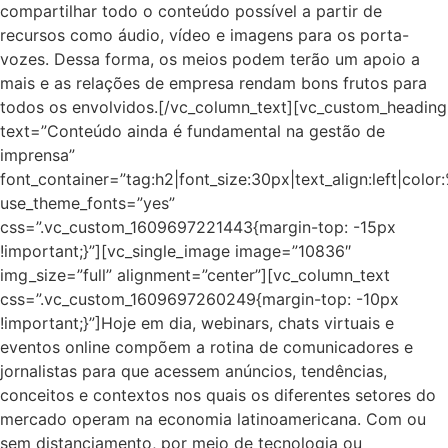
compartilhar todo o conteúdo possível a partir de
recursos como áudio, vídeo e imagens para os porta-
vozes. Dessa forma, os meios podem terão um apoio a
mais e as relações de empresa rendam bons frutos para
todos os envolvidos.[/vc_column_text][vc_custom_heading
text=”Conteúdo ainda é fundamental na gestão de
imprensa”
font_container=”tag:h2|font_size:30px|text_align:left|colo
use_theme_fonts=”yes”
css=”.vc_custom_1609697221443{margin-top: -15px
!important;}”][vc_single_image image=”10836″
img_size=”full” alignment=”center”][vc_column_text
css=”.vc_custom_1609697260249{margin-top: -10px
!important;}”]Hoje em dia, webinars, chats virtuais e
eventos online compõem a rotina de comunicadores e
jornalistas para que acessem anúncios, tendências,
conceitos e contextos nos quais os diferentes setores do
mercado operam na economia latinoamericana. Com ou
sem distanciamento, por meio de tecnologia ou