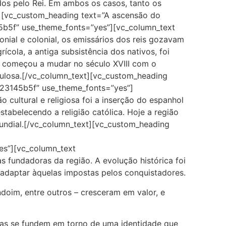
dos pelo Rei. Em ambos os casos, tanto os
t][vc_custom_heading text=”A ascensão do
145b5f” use_theme_fonts=”yes”][vc_column_text
nial e colonial, os emissários dos reis gozavam
cola, a antiga subsistência dos nativos, foi
o começou a mudar no século XVIII com o
pulosa.[/vc_column_text][vc_custom_heading
:%23145b5f” use_theme_fonts=”yes”]
cultural e religiosa foi a inserção do espanhol
tabelecendo a religião católica. Hoje a região
undial.[/vc_column_text][vc_custom_heading
yes”][vc_column_text
 fundadoras da região. A evolução histórica foi
 adaptar àquelas impostas pelos conquistadores.
ndoim, entre outros – cresceram em valor, e
das se fundem em torno de uma identidade que