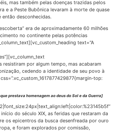
uéis, mas também pelas doenças trazidas pelos
egra e a Peste Bubônica levaram à morte de quase
é então desconhecidas.
descoberta” era de aproximadamente 60 milhões
cimento no continente pelas potências
vc_column_text][vc_custom_heading text=”A
yes”][vc_column_text
vos resistiram por algum tempo, mas acabaram
onização, cedendo a identidade de seu povo à
xt css=”.vc_custom_1617877429877{margin-top:
, que prestava homenagem ao deus do Sol e da Guerra]
|font_size:24px|text_align:left|color:%23145b5f”
nício do século XIX, as feridas que restaram da
tre os epicentros da busca desenfreada por ouro
ropa, e foram explorados por comissão,