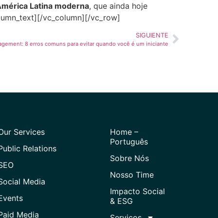
 América Latina moderna
, que ainda hoje
olumn_text][/vc_column][/vc_row]
SIGUIENTE
ement: 8 erros comuns para evitar quando você é um iniciante
Our Services
Home –
Português
Public Relations
Sobre Nós
SEO
Nosso Time
Social Media
Impacto Social
Events
& ESG
Paid Media
Serviços