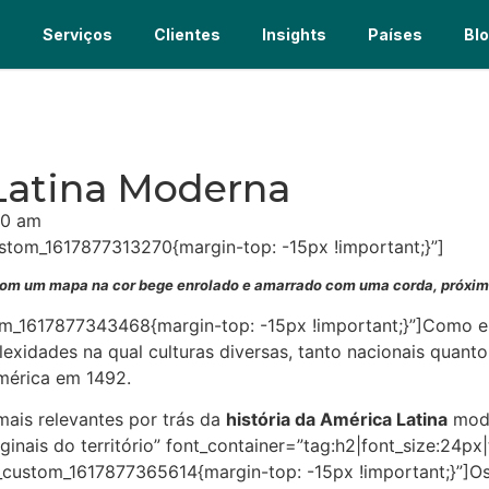
s
Serviços
Clientes
Insights
Países
Bl
 Latina Moderna
00 am
stom_1617877313270{margin-top: -15px !important;}”]
m um mapa na cor bege enrolado e amarrado com uma corda, próximo 
m_1617877343468{margin-top: -15px !important;}”]Como e po
idades na qual culturas diversas, tanto nacionais quanto 
mérica em 1492.
mais relevantes por trás da
história da América Latina
mode
ginais do território” font_container=”tag:h2|font_size:24px|
_custom_1617877365614{margin-top: -15px !important;}”]Os