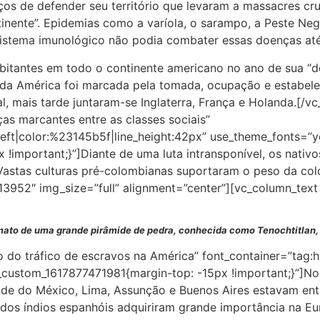
os de defender seu território que levaram a massacres cr
ntinente”. Epidemias como a varíola, o sarampo, a Peste N
sistema imunológico não podia combater essas doenças at
bitantes em todo o continente americano no ano de sua “
 da América foi marcada pela tomada, ocupação e estabele
, mais tarde juntaram-se Inglaterra, França e Holanda.[/
as marcantes entre as classes sociais”
:left|color:%23145b5f|line_height:42px” use_theme_fonts=”
!important;}”]Diante de uma luta intransponível, os nati
astas culturas pré-colombianas suportaram o peso da col
”13952″ img_size=”full” alignment=”center”][vc_column_te
rmato de uma grande pirâmide de pedra, conhecida como Tenochtitlan
 do tráfico de escravos na América” font_container=”tag:h2
custom_1617877471981{margin-top: -15px !important;}”]No i
dade do México, Lima, Assunção e Buenos Aires estavam en
dos índios espanhóis adquiriram grande importância na Eu