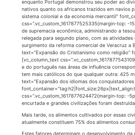
enquanto Portugal demonstrou seu poder ao divid
nativos quanto os africanos trazidos em navios 
sistema colonial e da economia mercantil” font_c
css=”.vc_custom_1617877525335{margin-top: -15px
de supremacia econômica, administrando a tesoura
relegada para segundo plano, com as atividades 
surgimento da reforma comercial de Veracruz a 
text=”Expansão do Cristianismo como religião” fo
[vc_column_text css=”.vc_custom_1617877543109{m
e do português nas áreas de influência correspon
tem mais católicos do que qualquer outra: 425 
text=”Expansão dos idiomas dos conquistadores 
font_container=”tag:h2|font_size:26px|text_align
css=”.vc_custom_1617877624472{margin-top: -5px 
encurtada e grandes civilizações foram destruíd
Mais tarde, os alimentos cultivados por essas ci
atualmente constituem 75% dos alimentos consum
Estes fatores determinam o desenvolvimento da 