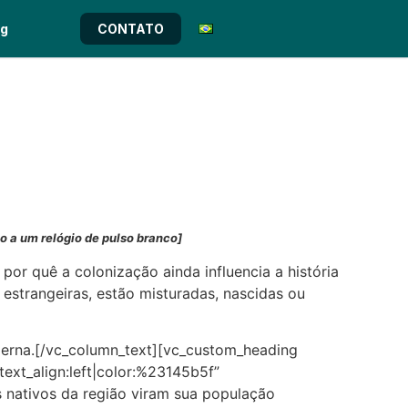
og
CONTATO
a um relógio de pulso branco]
r quê a colonização ainda influencia a história
estrangeiras, estão misturadas, nascidas ou
rna.[/vc_column_text][vc_custom_heading
text_align:left|color:%23145b5f”
 nativos da região viram sua população