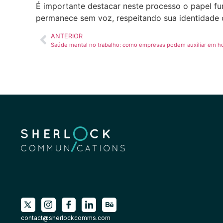
É importante destacar neste processo o papel f
permanece sem voz, respeitando sua identidade c
ANTERIOR
Saúde mental no trabalho: como empresas podem auxiliar em h
contact@sherlockcomms.com