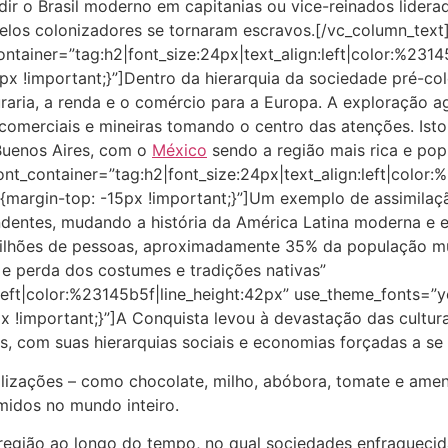
ir o Brasil moderno em capitanias ou vice-reinados lidera
pelos colonizadores se tornaram escravos.[/vc_column_tex
ontainer=”tag:h2|font_size:24px|text_align:left|color:%23
 !important;}”]Dentro da hierarquia da sociedade pré-colo
ria, a renda e o comércio para a Europa. A exploração agrí
comerciais e mineiras tomando o centro das atenções. Ist
Buenos Aires, com o
México
sendo a região mais rica e po
nt_container=”tag:h2|font_size:24px|text_align:left|color
argin-top: -15px !important;}”]Um exemplo de assimilação 
dentes, mudando a história da América Latina moderna e es
milhões de pessoas, aproximadamente 35% da população m
e perda dos costumes e tradições nativas”
:left|color:%23145b5f|line_height:42px” use_theme_fonts=”
!important;}”]A Conquista levou à devastação das culturas
as, com suas hierarquias sociais e economias forçadas a se
vilizações – como chocolate, milho, abóbora, tomate e ame
idos no mundo inteiro.
região ao longo do tempo, no qual sociedades enfraqueci