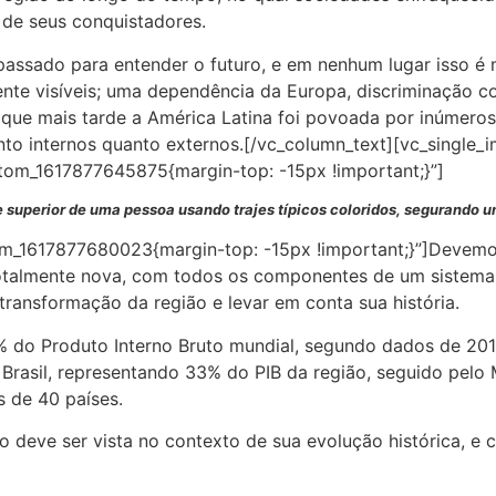
 de seus conquistadores.
assado para entender o futuro, e em nenhum lugar isso é
nte visíveis; uma dependência da Europa, discriminação con
 que mais tarde a América Latina foi povoada por inúmeros
anto internos quanto externos.[/vc_column_text][vc_single
stom_1617877645875{margin-top: -15px !important;}”]
superior de uma pessoa usando trajes típicos coloridos, segurando u
om_1617877680023{margin-top: -15px !important;}”]Devemos
otalmente nova, com todos os componentes de um sistema l
 transformação da região e levar em conta sua história.
8% do Produto Interno Bruto mundial, segundo dados de 2
 Brasil, representando 33% do PIB da região, seguido pel
 de 40 países.
ão deve ser vista no contexto de sua evolução histórica, 