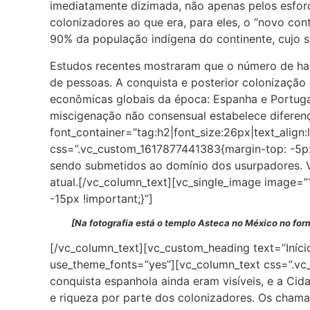
imediatamente dizimada, não apenas pelos esforç
colonizadores ao que era, para eles, o “novo co
90% da população indígena do continente, cujo 
Estudos recentes mostraram que o número de ha
de pessoas. A conquista e posterior colonização
econômicas globais da época: Espanha e Portugal
miscigenação não consensual estabelece diferenç
font_container=”tag:h2|font_size:26px|text_align
css=”.vc_custom_1617877441383{margin-top: -5px 
sendo submetidos ao domínio dos usurpadores. V
atual.[/vc_column_text][vc_single_image image=
-15px !important;}”]
[Na fotografia está o templo Asteca no México no fo
[/vc_column_text][vc_custom_heading text=”Início
use_theme_fonts=”yes”][vc_column_text css=”.vc_
conquista espanhola ainda eram visíveis, e a Ci
e riqueza por parte dos colonizadores. Os chama