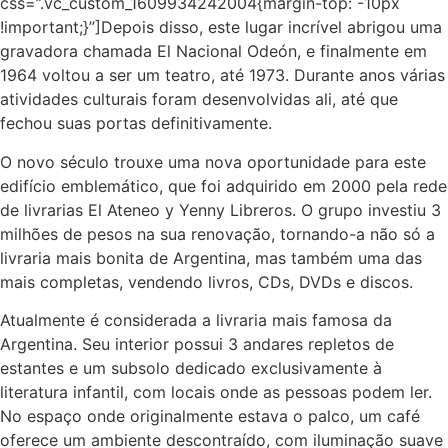
css=”.vc_custom_1609934242004{margin-top: -10px
!important;}”]Depois disso, este lugar incrível abrigou uma
gravadora chamada El Nacional Odeón, e finalmente em
1964 voltou a ser um teatro, até 1973. Durante anos várias
atividades culturais foram desenvolvidas ali, até que
fechou suas portas definitivamente.
O novo século trouxe uma nova oportunidade para este
edifício emblemático, que foi adquirido em 2000 pela rede
de livrarias El Ateneo y Yenny Libreros. O grupo investiu 3
milhões de pesos na sua renovação, tornando-a não só a
livraria mais bonita de Argentina, mas também uma das
mais completas, vendendo livros, CDs, DVDs e discos.
Atualmente é considerada a
livraria mais famosa da
Argentina.
Seu interior possui 3 andares repletos de
estantes e um subsolo dedicado exclusivamente à
literatura infantil, com locais onde as pessoas podem ler.
No espaço onde originalmente estava o palco, um café
oferece um ambiente descontraído, com iluminação suave