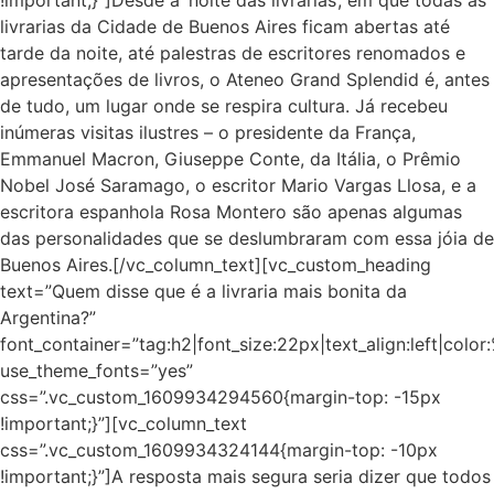
livrarias da Cidade de Buenos Aires ficam abertas até
tarde da noite, até palestras de escritores renomados e
apresentações de livros, o Ateneo Grand Splendid é, antes
de tudo, um lugar onde se respira cultura. Já recebeu
inúmeras visitas ilustres – o presidente da França,
Emmanuel Macron, Giuseppe Conte, da Itália, o Prêmio
Nobel José Saramago, o escritor Mario Vargas Llosa, e a
escritora espanhola Rosa Montero são apenas algumas
das personalidades que se deslumbraram com essa jóia de
Buenos Aires.[/vc_column_text][vc_custom_heading
text=”Quem disse que é a livraria mais bonita da
Argentina?”
font_container=”tag:h2|font_size:22px|text_align:left|colo
use_theme_fonts=”yes”
css=”.vc_custom_1609934294560{margin-top: -15px
!important;}”][vc_column_text
css=”.vc_custom_1609934324144{margin-top: -10px
!important;}”]A resposta mais segura seria dizer que todos