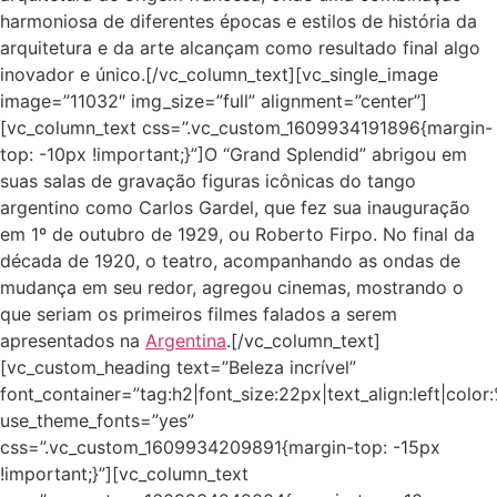
harmoniosa de diferentes épocas e estilos de história da
arquitetura e da arte alcançam como resultado final algo
inovador e único.[/vc_column_text][vc_single_image
image=”11032″ img_size=”full” alignment=”center”]
[vc_column_text css=”.vc_custom_1609934191896{margin-
top: -10px !important;}”]O “Grand Splendid” abrigou em
suas salas de gravação figuras icônicas do tango
argentino como Carlos Gardel, que fez sua inauguração
em 1º de outubro de 1929, ou Roberto Firpo. No final da
década de 1920, o teatro, acompanhando as ondas de
mudança em seu redor, agregou cinemas, mostrando o
que seriam os primeiros filmes falados a serem
apresentados na
Argentina
.[/vc_column_text]
[vc_custom_heading text=”Beleza incrível”
font_container=”tag:h2|font_size:22px|text_align:left|colo
use_theme_fonts=”yes”
css=”.vc_custom_1609934209891{margin-top: -15px
!important;}”][vc_column_text