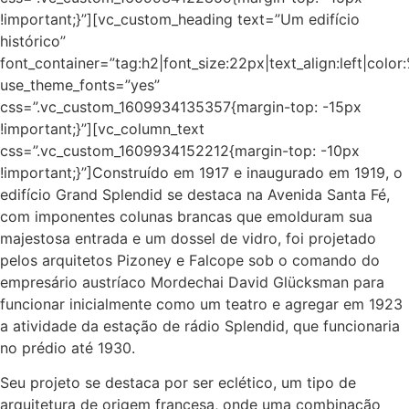
!important;}”][vc_custom_heading text=”Um edifício
histórico”
font_container=”tag:h2|font_size:22px|text_align:left|colo
use_theme_fonts=”yes”
css=”.vc_custom_1609934135357{margin-top: -15px
!important;}”][vc_column_text
css=”.vc_custom_1609934152212{margin-top: -10px
!important;}”]Construído em 1917 e inaugurado em 1919, o
edifício Grand Splendid se destaca na Avenida Santa Fé,
com imponentes colunas brancas que emolduram sua
majestosa entrada e um dossel de vidro, foi projetado
pelos arquitetos Pizoney e Falcope sob o comando do
empresário austríaco Mordechai David Glücksman para
funcionar inicialmente como um teatro e agregar em 1923
a atividade da estação de rádio Splendid, que funcionaria
no prédio até 1930.
Seu projeto se destaca por ser eclético, um tipo de
arquitetura de origem francesa, onde uma combinação