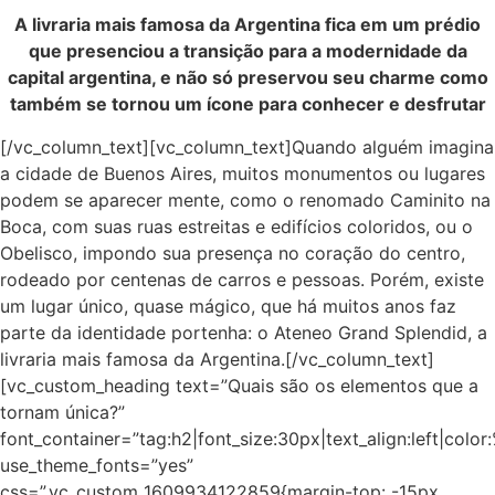
A livraria mais famosa da Argentina fica em um prédio
que presenciou a transição para a modernidade da
capital argentina, e não só preservou seu charme como
também se tornou um ícone para conhecer e desfrutar
[/vc_column_text][vc_column_text]Quando alguém imagina
a cidade de Buenos Aires, muitos monumentos ou lugares
podem se aparecer mente, como o renomado Caminito na
Boca, com suas ruas estreitas e edifícios coloridos, ou o
Obelisco, impondo sua presença no coração do centro,
rodeado por centenas de carros e pessoas. Porém, existe
um lugar único, quase mágico, que há muitos anos faz
parte da identidade portenha: o Ateneo Grand Splendid, a
livraria mais famosa da Argentina.
[/vc_column_text]
[vc_custom_heading text=”Quais são os elementos que a
tornam única?”
font_container=”tag:h2|font_size:30px|text_align:left|colo
use_theme_fonts=”yes”
css=”.vc_custom_1609934122859{margin-top: -15px