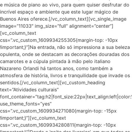
e música de piano ao vivo, para quem quiser desfrutar do
incrível espaço e ambiente que este lugar mágico de
Buenos Aires oferece.[/vc_column_text][vc_single_image
image=”11033″ img_size=”full” alignment=”center”]
[vc_column_text
css=”.vc_custom_1609934255305{margin-top: -10px
!important;}”]Na entrada, não só impressiona a sua beleza
opulenta, onde se destacam as decorações douradas dos
camarotes e a cúpula pintada à mão pelo italiano
Nazareno Orlandi há tantos anos, como também a
atmosfera de história, livros e tranquilidade que invade os
sentidos.[/vc_column_text][vc_custom_heading
text=”Atividades culturais”
font_container=”tag:h2|font_size:22px|text_align:left|colo
use_theme_fonts=”yes”
css=”.vc_custom_1609934271080{margin-top: -15px
!important;}”][vc_column_text
css=”.vc_custom_1609934280811{margin-top: -10px
!important;}”]Desde a ‘noite das livrarias’, em que todas as