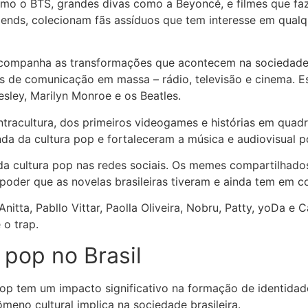
o o BTS, grandes divas como a Beyoncé, e filmes que faz
ends, colecionam fãs assíduos que tem interesse em qualq
p acompanha as transformações que acontecem na sociedade
 de comunicação em massa – rádio, televisão e cinema. E
esley, Marilyn Monroe e os Beatles.
ntracultura, dos primeiros videogames e histórias em quad
da da cultura pop e fortaleceram a música e audiovisual p
da cultura pop nas redes sociais. Os memes compartilhados
oder que as novelas brasileiras tiveram e ainda tem em c
itta, Pabllo Vittar, Paolla Oliveira, Nobru, Patty, yoDa e 
 o trap.
 pop no Brasil
pop tem um impacto significativo na formação de identida
meno cultural implica na sociedade brasileira.