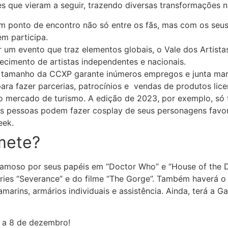
 que vieram a seguir, trazendo diversas transformações na
m ponto de encontro não só entre os fãs, mas com os se
em participa.
r um evento que traz elementos globais, o Vale dos Artist
ecimento de artistas independentes e nacionais.
o tamanho da CCXP garante inúmeros empregos e junta marc
ara fazer parcerias, patrocínios e vendas de produtos lice
 mercado de turismo. A edição de 2023, por exemplo, só f
as pessoas podem fazer cosplay de seus personagens favo
eek.
mete?
 famoso por seus papéis em “Doctor Who” e “House of the 
éries “Severance” e do filme “The Gorge”. Também haverá o 
amarins, armários individuais e assistência. Ainda, terá 
5 a 8 de dezembro!