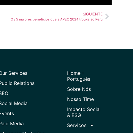
SIGUIENTE
Os 5 maiores benefícios que a APEC 2024 trouxe ao Peru
Our Services
Home –
Português
Public Relations
Sobre Nós
SEO
Nosso Time
Social Media
Impacto Social
Events
& ESG
Paid Media
Serviços