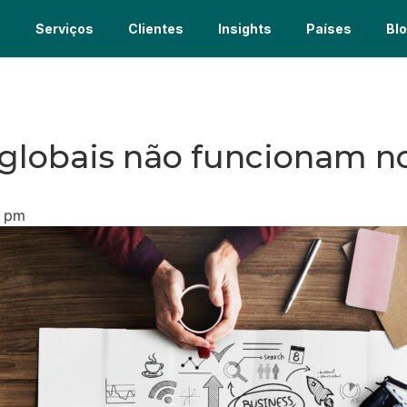
s
Serviços
Clientes
Insights
Países
Bl
 globais não funcionam no
3 pm