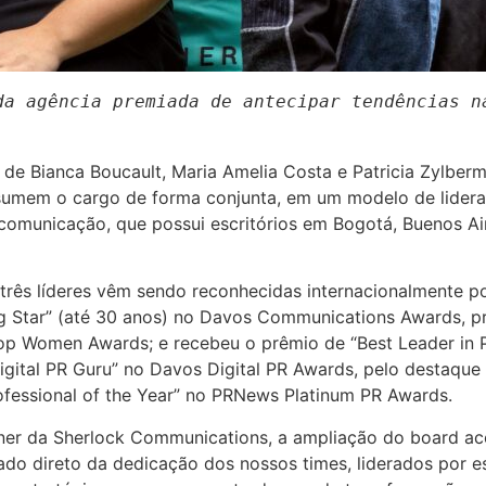
da agência premiada de antecipar tendências na
e Bianca Boucault, Maria Amelia Costa e Patricia Zylberm
assumem o cargo de forma conjunta, em um modelo de lider
municação, que possui escritórios em Bogotá, Buenos Air
rês líderes vêm sendo reconhecidas internacionalmente por
ing Star” (até 30 anos) no Davos Communications Awards,
s Top Women Awards; e recebeu o prêmio de “Best Leader in
igital PR Guru” no Davos Digital PR Awards, pelo destaque
fessional of the Year” no PRNews Platinum PR Awards.
rtner da Sherlock Communications, a ampliação do board a
do direto da dedicação dos nossos times, liderados por e