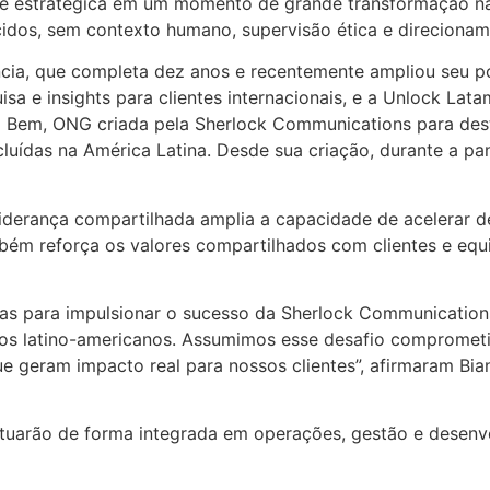
de estratégica em um momento de grande transformação na 
cidos, sem contexto humano, supervisão ética e direcionam
ia, que completa dez anos e recentemente ampliou seu po
sa e insights para clientes internacionais, e a Unlock La
o Bem, ONG criada pela Sherlock Communications para desta
ídas na América Latina. Desde sua criação, durante a pande
iderança compartilhada amplia a capacidade de acelerar d
bém reforça os valores compartilhados com clientes e equi
as para impulsionar o sucesso da Sherlock Communication
s latino-americanos. Assumimos esse desafio comprometi
e geram impacto real para nossos clientes”, afirmaram Bia
 atuarão de forma integrada em operações, gestão e desen