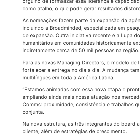
orgulho de formalizar essa liderança e capacida
como atalho, o que pode gerar resultados distor
As nomeações fazem parte da expansão da agênc
incluindo a Broadminded, especializada em pesqui
de expansão. Outra iniciativa recente é a Lupa d
humanitários em comunidades historicamente exclu
indiretamente cerca de 50 mil pessoas na região.
Para as novas Managing Directors, o modelo de l
fortalecer a entrega no dia a dia. A mudança tam
multilíngues em toda a América Latina.
“Estamos animadas com essa nova etapa e pront
ampliando ainda mais nossa atuação nos mercado
Comms: proximidade, consistência e trabalhos qu
conjunta.
Na nova estrutura, as três integrantes do board
cliente, além de estratégias de crescimento.