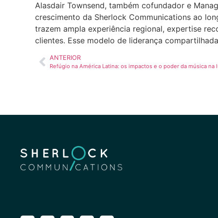
Alasdair Townsend, também cofundador e Managin
crescimento da Sherlock Communications ao longo
trazem ampla experiência regional, expertise r
clientes. Esse modelo de liderança compartilhad
ANTERIOR
Refúgio na América Latina: os impactos e o poder da música na lu