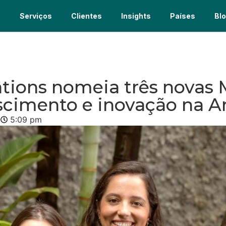
s
Serviços
Clientes
Insights
Países
Bl
ions nomeia três novas 
scimento e inovação na A
6
5:09 pm