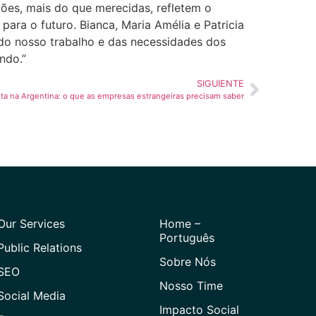
ões, mais do que merecidas, refletem o
ra o futuro. Bianca, Maria Amélia e Patricia
do nosso trabalho e das necessidades dos
ndo.”
SIGUIENTE
sta na Argentina: o que as empresas estrangeiras precisam saber
Our Services
Home –
Português
Public Relations
Sobre Nós
SEO
Nosso Time
Social Media
Impacto Social